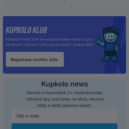
KUPKOLO KLUB
Přeskoč frontu! Staň se součástí našeho klubu a užij si
přednostní vyřízení, nižší ceny produktů i poštovného!
Registrace nového účtu
Kupkolo news
Nechte si maximálně 2× měsíčně posílat
užitečné tipy, pozvánky na akce, slevové
kódy a další zajímavý obsah.