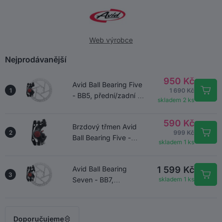
Web výrobce
Nejprodávanější
950 Kč
Avid Ball Bearing Five
1
1 690 Kč
- BB5, přední/zadní -
skladem 2 ks
kotuč G2
590 Kč
Brzdový třmen Avid
2
999 Kč
Ball Bearing Five -
skladem 1 ks
BB5
Avid Ball Bearing
1 599 Kč
3
Seven - BB7,
skladem 1 ks
přední/zadní - kotouč
G2
Doporučujeme