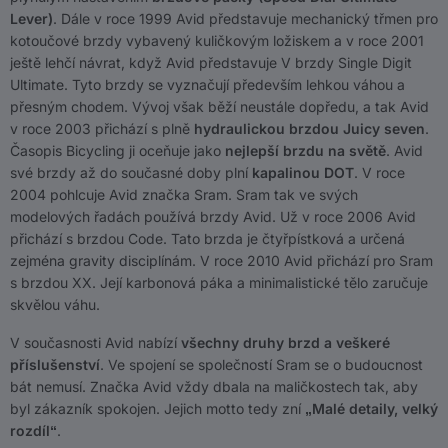
Lever)
. Dále v roce 1999 Avid představuje mechanický třmen pro
kotoučové brzdy vybavený kuličkovým ložiskem a v roce 2001
ještě lehčí návrat, když Avid představuje V brzdy Single Digit
Ultimate. Tyto brzdy se vyznačují především lehkou váhou a
přesným chodem. Vývoj však běží neustále dopředu, a tak Avid
v roce 2003 přichází s plně
hydraulickou brzdou Juicy seven
.
Časopis Bicycling ji oceňuje jako
nejlepší brzdu na světě
. Avid
své brzdy až do současné doby plní
kapalinou DOT
. V roce
2004 pohlcuje Avid značka Sram. Sram tak ve svých
modelových řadách používá brzdy Avid. Už v roce 2006 Avid
přichází s brzdou Code. Tato brzda je čtyřpístková a určená
zejména gravity disciplínám. V roce 2010 Avid přichází pro Sram
s brzdou XX. Její karbonová páka a minimalistické tělo zaručuje
skvělou váhu.
V současnosti Avid nabízí
všechny druhy brzd a veškeré
příslušenství
. Ve spojení se společností Sram se o budoucnost
bát nemusí. Značka Avid vždy dbala na maličkostech tak, aby
byl zákazník spokojen. Jejich motto tedy zní
„Malé detaily, velký
rozdíl“
.