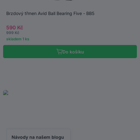
Brzdový třmen Avid Ball Bearing Five - BB5
590 Kč
999 Kč
skladem 1 ks
Do košíku
NASMĚRUJEME VÁS!
Projeďte si náš blog, který vás dovede k výběru správné výbavy
a ukáže cestu k mnoha tipům.
Návody na našem blogu