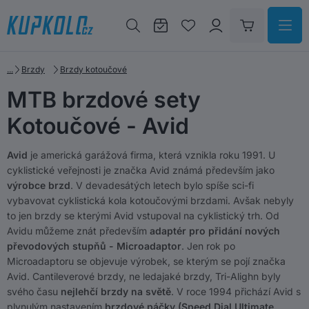
Brzdy
Brzdy kotoučové
MTB brzdové sety
Kotoučové - Avid
Avid
je americká garážová firma, která vznikla roku 1991. U
cyklistické veřejnosti je značka Avid známá především jako
výrobce brzd
. V devadesátých letech bylo spíše sci-fi
vybavovat cyklistická kola kotoučovými brzdami. Avšak nebyly
to jen brzdy se kterými Avid vstupoval na cyklistický trh. Od
Avidu můžeme znát především
adaptér pro přidání nových
převodových stupňů - Microadaptor
. Jen rok po
Microadaptoru se objevuje výrobek, se kterým se pojí značka
Avid. Cantileverové brzdy, ne ledajaké brzdy, Tri-Alighn byly
svého času
nejlehčí brzdy na světě
. V roce 1994 přichází Avid s
plynulým nastavením
brzdové páčky (Speed Dial Ultimate