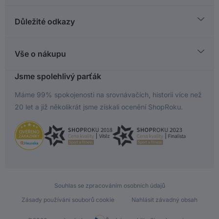
Důležité odkazy
Registrace
Kontakt
Vše o nákupu
Servis
Vše o nákupu
Jsme spolehlivý parťák
Kupkolo Klub
Vrácení stručný návod
Máme 99% spokojenosti na srovnávačích, historii více než
Reklamace stručný návod
20 let a již několikrát jsme získali ocenění ShopRoku.
Jak vybrat jízdní kolo
Souhlas se zpracováním osobních údajů
Zásady používání souborů cookie
Nahlásit závadný obsah