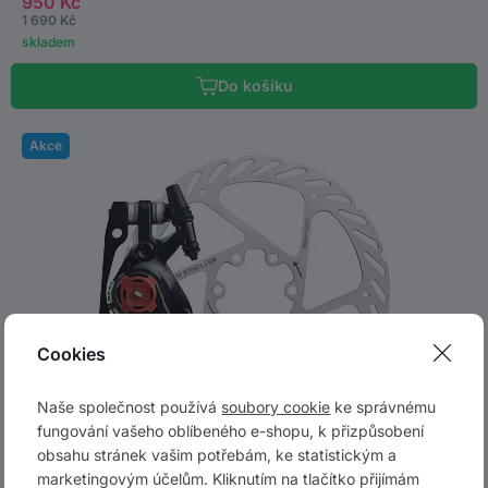
950 Kč
1 690 Kč
skladem
Do košíku
Akce
Cookies
Naše společnost používá
soubory cookie
ke správnému
fungování vašeho oblíbeného e-shopu, k přizpůsobení
obsahu stránek vašim potřebám, ke statistickým a
marketingovým účelům. Kliknutím na tlačítko přijímám
Avid Ball Bearing Seven - BB7, přední/zadní - kotouč G2