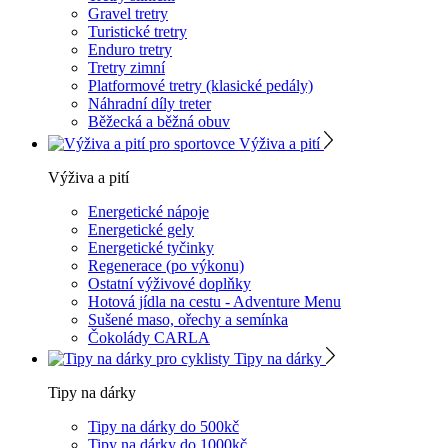
Gravel tretry
Turistické tretry
Enduro tretry
Tretry zimní
Platformové tretry (klasické pedály)
Náhradní díly treter
Běžecká a běžná obuv
Výživa a pití
Výživa a pití
Energetické nápoje
Energetické gely
Energetické tyčinky
Regenerace (po výkonu)
Ostatní výživové doplňky
Hotová jídla na cestu - Adventure Menu
Sušené maso, ořechy a semínka
Čokolády CARLA
Tipy na dárky
Tipy na dárky
Tipy na dárky do 500kč
Tipy na dárky do 1000kč