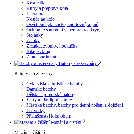
Kosmetika
Kufry a přeprava kola
Literatura
Nosiče na kolo
Osvětlení cyklistické, sportovní, a jiné
Ochranné samolepky, neopreny a kryty
Stojánky
Zámky
Zrcátka, zvonky, houkačky
Bikepacking
Zimní sortiment
Batohy a rezervoáry
Batohy a rezervoáry
Cyklistiské a turistické batohy
Dámské batohy
Dětské a juniorské batohy
Vesty a ultralight batohy
Městské batohy, batohy pro denní nošení a dojížení
Ledvinky
Příslušenství k batohům
Mazání a čištění
Mazání a čištění