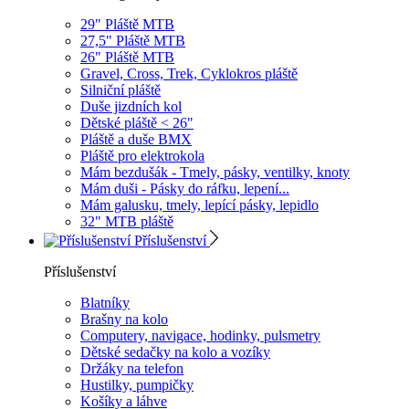
29" Pláště MTB
27,5" Pláště MTB
26" Pláště MTB
Gravel, Cross, Trek, Cyklokros pláště
Silniční pláště
Duše jizdních kol
Dětské pláště < 26"
Pláště a duše BMX
Pláště pro elektrokola
Mám bezdušák - Tmely, pásky, ventilky, knoty
Mám duši - Pásky do ráfku, lepení...
Mám galusku, tmely, lepící pásky, lepidlo
32" MTB pláště
Příslušenství
Příslušenství
Blatníky
Brašny na kolo
Computery, navigace, hodinky, pulsmetry
Dětské sedačky na kolo a vozíky
Držáky na telefon
Hustilky, pumpičky
Košíky a láhve