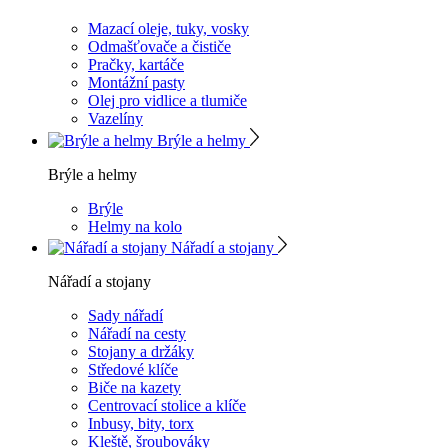
Mazací oleje, tuky, vosky
Odmašťovače a čističe
Pračky, kartáče
Montážní pasty
Olej pro vidlice a tlumiče
Vazelíny
Brýle a helmy
Brýle a helmy
Brýle
Helmy na kolo
Nářadí a stojany
Nářadí a stojany
Sady nářadí
Nářadí na cesty
Stojany a držáky
Středové klíče
Biče na kazety
Centrovací stolice a klíče
Inbusy, bity, torx
Kleště, šroubováky