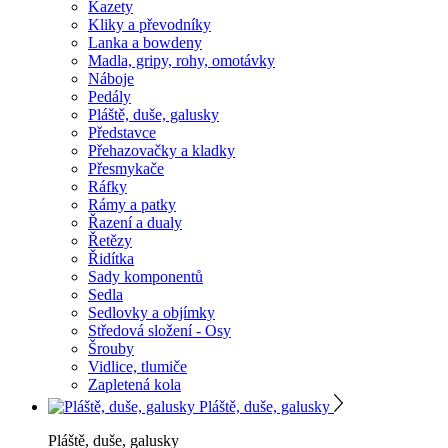
Kazety
Kliky a převodníky
Lanka a bowdeny
Madla, gripy, rohy, omotávky
Náboje
Pedály
Pláště, duše, galusky
Představce
Přehazovačky a kladky
Přesmykače
Ráfky
Rámy a patky
Řazení a dualy
Řetězy
Řidítka
Sady komponentů
Sedla
Sedlovky a objímky
Středová složení - Osy
Šrouby
Vidlice, tlumiče
Zapletená kola
Pláště, duše, galusky
Pláště, duše, galusky