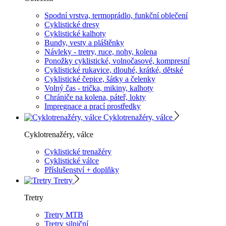
Spodní vrstva, termoprádlo, funkční oblečení
Cyklistické dresy
Cyklistické kalhoty
Bundy, vesty a pláštěnky
Návleky - tretry, ruce, nohy, kolena
Ponožky cyklistické, volnočasové, kompresní
Cyklistické rukavice, dlouhé, krátké, dětské
Cyklistické čepice, šátky a čelenky
Volný čas - trička, mikiny, kalhoty
Chrániče na kolena, páteř, lokty
Impregnace a prací prostředky
Cyklotrenažéry, válce
Cyklotrenažéry, válce
Cyklistické trenažéry
Cyklistické válce
Příslušenství + doplňky
Tretry
Tretry
Tretry MTB
Tretry silniční