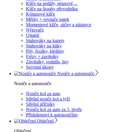
Klíče na pedály, stranové,...
Klíče na šrouby převodníku
Kónusové klíče
Měrky + rovnače patek
Momentové klíče, ráčny a nástavce
Nýtovače
Ostatní
Stahováky na kazety
Stahováky na kliky
Pily, řezáky, kleštiny
Frézy + zavitníky
Závitníky, vratidla, lisy
Servisní úkony
Nosiče a autonosiče
Nosiče a autonosiče
Nosiče kol za auto
Střešní nosiče kol a lyží
Střešní příčníky
Nosiče kol za auto za 5. dveře
Příslušenství k autonosičům
Oblečení
Oblečení