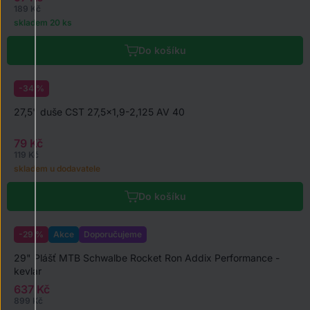
189 Kč
skladem 20 ks
Do košíku
-34 %
27,5" duše CST 27,5x1,9-2,125 AV 40
79 Kč
119 Kč
skladem u dodavatele
Do košíku
-29 %
Akce
Doporučujeme
29" Plášť MTB Schwalbe Rocket Ron Addix Performance -
kevlar
637 Kč
899 Kč