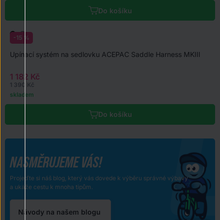
Do košíku
-15 %
Upínací systém na sedlovku ACEPAC Saddle Harness MKIII
1 182 Kč
1 390 Kč
skladem
Do košíku
NASMĚRUJEME VÁS!
Projeďte si náš blog, který vás dovede k výběru správné výbavy
a ukáže cestu k mnoha tipům.
Návody na našem blogu