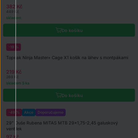
382 Kč
449 Kč
skladem
Do košíku
-19 %
Topeak Ninja Master+ Cage X1 košík na láhev s montpákami
219 Kč
269 Kč
skladem 5 ks
Do košíku
-49 %
Akce
Doporučujeme
29" Duše Rubena MITAS MTB 29x1,75-2,45 galuskový
ventilek
97 Kč