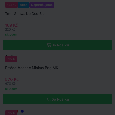
-23 %
Akce
Doporučujeme
Tmel Schwalbe Doc Blue
169 Kč
220 Kč
skladem
Do košíku
-15 %
Brašna Acepac Minima Bag MKIII
570 Kč
670 Kč
skladem
Do košíku
-15 %