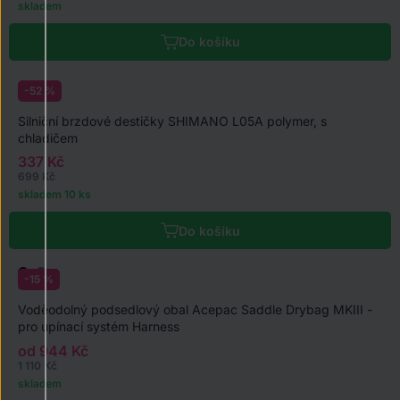
skladem
Do košíku
-52 %
Silniční brzdové destičky SHIMANO L05A polymer, s
chladičem
337 Kč
699 Kč
skladem 10 ks
Do košíku
-15 %
Voděodolný podsedlový obal Acepac Saddle Drybag MKIII -
pro upínací systém Harness
od 944 Kč
1 110 Kč
skladem