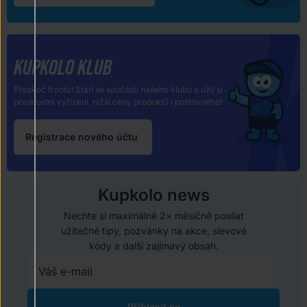
KUPKOLO KLUB
Přeskoč frontu! Staň se součástí našeho klubu a užij si
přednostní vyřízení, nižší ceny produktů i poštovného!
Registrace nového účtu
Kupkolo news
Nechte si maximálně 2× měsíčně posílat
užitečné tipy, pozvánky na akce, slevové
kódy a další zajímavý obsah.
Přihlásit se