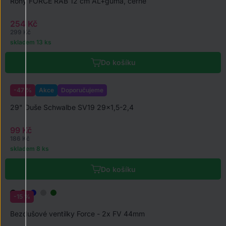
Rohy FORCE RAB 12 cm AL+guma, černé
254 Kč
299 Kč
skladem 13 ks
Do košíku
-47 %
Akce
Doporučujeme
29" Duše Schwalbe SV19 29x1,5-2,4
99 Kč
186 Kč
skladem 8 ks
Do košíku
-15 %
Bezdušové ventilky Force - 2x FV 44mm