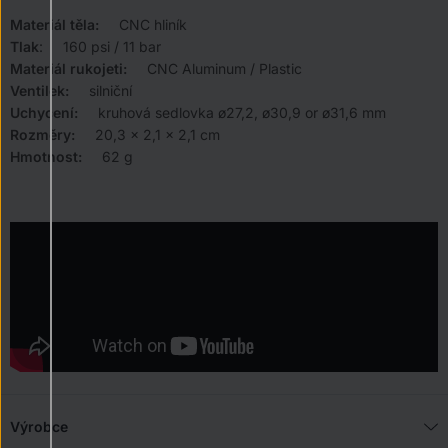
Materiál těla:
CNC hliník
Tlak
: 160 psi / 11 bar
Materiál rukojeti:
CNC Aluminum / Plastic
Ventilek:
silniční
Uchycení:
kruhová sedlovka ø27,2, ø30,9 or ø31,6 mm
Rozměry:
20,3 x 2,1 x 2,1 cm
Hmotnost:
62 g
Výrobce