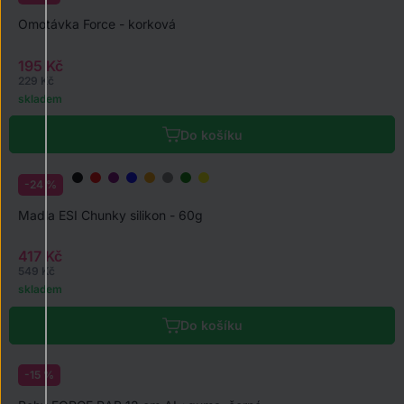
Omotávka Force - korková
195 Kč
229 Kč
skladem
Do košíku
-24 %
Madla ESI Chunky silikon - 60g
417 Kč
549 Kč
skladem
Do košíku
-15 %