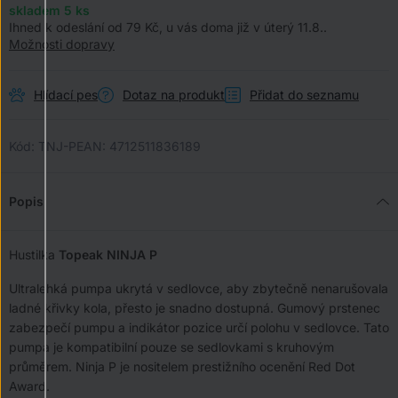
skladem 5
ks
Ihned k odeslání od 79 Kč, u vás doma již v úterý 11.8..
Možnosti dopravy
Hlídací pes
Dotaz na produkt
Přidat do seznamu
Kód:
TNJ-P
EAN:
4712511836189
Popis
Hustilka
Topeak NINJA P
Ultralehká pumpa ukrytá v sedlovce, aby zbytečně nenarušovala
ladné křivky kola, přesto je snadno dostupná. Gumový prstenec
zabezpečí pumpu a indikátor pozice určí polohu v sedlovce. Tato
pumpa je kompatibilní pouze se sedlovkami s kruhovým
průměrem. Ninja P je nositelem prestižního ocenění Red Dot
Award.