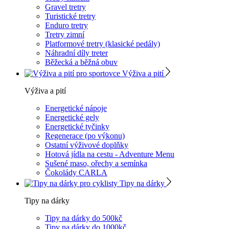
Gravel tretry
Turistické tretry
Enduro tretry
Tretry zimní
Platformové tretry (klasické pedály)
Náhradní díly treter
Běžecká a běžná obuv
Výživa a pití
Výživa a pití
Energetické nápoje
Energetické gely
Energetické tyčinky
Regenerace (po výkonu)
Ostatní výživové doplňky
Hotová jídla na cestu - Adventure Menu
Sušené maso, ořechy a semínka
Čokolády CARLA
Tipy na dárky
Tipy na dárky
Tipy na dárky do 500kč
Tipy na dárky do 1000kč