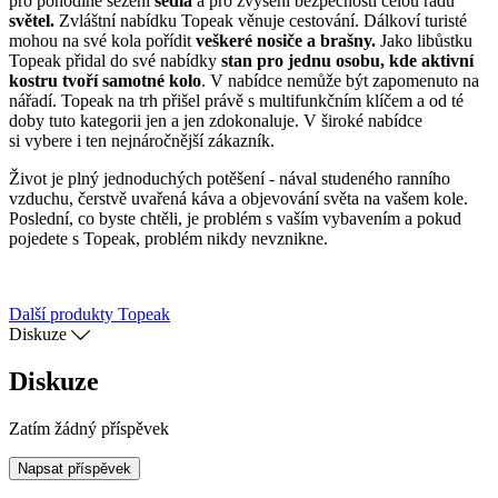
pro pohodlné sezení
sedla
a pro zvýšení bezpečnosti celou řadu
světel.
Zvláštní nabídku Topeak věnuje cestování. Dálkoví turisté
mohou na své kola pořídit
veškeré nosiče a brašny.
Jako libůstku
Topeak přidal do své nabídky
stan pro jednu osobu, kde aktivní
kostru tvoří samotné kolo
. V nabídce nemůže být zapomenuto na
nářadí. Topeak na trh přišel právě s multifunkčním klíčem a od té
doby tuto kategorii jen a jen zdokonaluje. V široké nabídce
si vybere i ten nejnáročnější zákazník.
Život je plný jednoduchých potěšení - nával studeného ranního
vzduchu, čerstvě uvařená káva a objevování světa na vašem kole.
Poslední, co byste chtěli, je problém s vaším vybavením a pokud
pojedete s Topeak, problém nikdy nevznikne.
Další produkty Topeak
Diskuze
Diskuze
Zatím žádný příspěvek
Napsat příspěvek