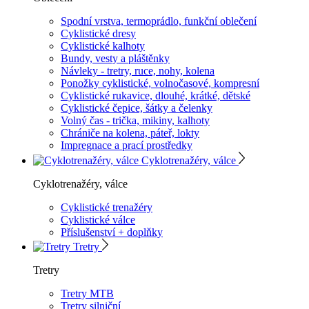
Spodní vrstva, termoprádlo, funkční oblečení
Cyklistické dresy
Cyklistické kalhoty
Bundy, vesty a pláštěnky
Návleky - tretry, ruce, nohy, kolena
Ponožky cyklistické, volnočasové, kompresní
Cyklistické rukavice, dlouhé, krátké, dětské
Cyklistické čepice, šátky a čelenky
Volný čas - trička, mikiny, kalhoty
Chrániče na kolena, páteř, lokty
Impregnace a prací prostředky
Cyklotrenažéry, válce
Cyklotrenažéry, válce
Cyklistické trenažéry
Cyklistické válce
Příslušenství + doplňky
Tretry
Tretry
Tretry MTB
Tretry silniční