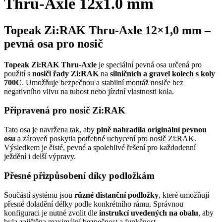
Thru-Axle 12x1.0 mm
Topeak Zi:RAK Thru-Axle 12×1,0 mm –
pevná osa pro nosič
Topeak Zi:RAK Thru-Axle
je speciální pevná osa určená pro
použití s
nosiči řady Zi:RAK
na
silničních a gravel kolech s koly
700C
. Umožňuje bezpečnou a stabilní montáž nosiče bez
negativního vlivu na tuhost nebo jízdní vlastnosti kola.
Připravená pro nosič Zi:RAK
Tato osa je navržena tak, aby
plně nahradila originální pevnou
osu
a zároveň poskytla potřebné uchycení pro nosič Zi:RAK.
Výsledkem je čisté, pevné a spolehlivé řešení pro každodenní
ježdění i delší výpravy.
Přesné přizpůsobení díky podložkám
Součástí systému jsou
různé distanční podložky
, které umožňují
přesné doladění délky podle konkrétního rámu. Správnou
konfiguraci je nutné zvolit dle
instrukcí uvedených na obalu
, aby
byla zajištěna maximální bezpečnost a funkčnost.