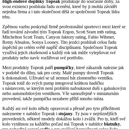
High-endové doplňky Topeak
produkuje do současné doby, za
svou existenci posbírala řadu ocenění, které by ji mohla závidět
nejedna firma a i tato skutečnost dělá ze společnosti Topeak lídra
trhu.
Zpětnou vazbu poskytují firmě profesionální sportovci mezi které se
řadí tovární závodní tým Topeak Ergon, Scott Sram mtb rating,
Mitchelton Scott Team, Canyon faktory rating, Fabio Wibmer,
Remy Absalon, Sonya Looney. Tito jezdci posbírali celou řadu
úspěchů po celém světě napříč disciplínami. Společnost Topeak
využívá jejich zkušeností a každý rok tak může vylepšovat své
produkty nebo navíc rozšiřovat své portfolio.
Mezi produkty Topeak patří
pumpičky
, které zákazník nalezne jak
v podobě do dílny, tak pro cesty. Malé pumpy dovedl Topeak
k dokonalosti. Uživatel se už nemusí bát zlomeného ventilku.
Topeak totiž do svých pump integroval krátkou hadičku
s nástavcem, se kterým není problém nafouknout duši s galuskovým
nebo automobilovým ventilkem. Vše samozřejmě v miniaturním
provedení, takže pumpička nezabere příliš mnoho místa.
Každý asi své kolo někdy opravoval a přesně pro tyto příležitosti
nalezneme v nabídce Topeak i
stojany
. Ty jsou v nejrůznějších
provedeních, některé modely dokážou kolo i zvážit. Pro ty, kteří své
kolo vytáhnou za každého počasí má Topeak v nabídce
blatníky
,