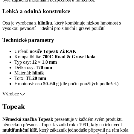
Lehká a odolná konstrukce
Osa je vyrobena z
hliníku
, který kombinuje nízkou hmotnost s
vysokou pevností – ideální pro silniční i gravel použití.
Technické parametry
Určení:
nosiče Topeak Zi:RAK
Kompatibilita:
700C Road & Gravel kola
Typ osy:
12 × 1,0 mm
Délka osy:
170 mm
Materiál:
hliník
Torx:
TL20 mm
Hmotnost:
cca 50–60 g
(dle počtu použitých podložek)
Výrobce
Topeak
Německá značka Topeak
prezentuje v každém svém produktu
německou přesnost. Topeak vznikl roku 1991, kdy na trh uvedl
multifunkční klíč
, který zákazník jednoduše připevnil na rám kola.