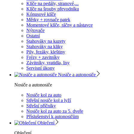
Klíče na pedály, stranové,...
Klíče na šrouby převodníku
Kónusové klíče
Měrky + rovnače patek
Momentové klíče, ráčny a nástavce
Nýtovače
Ostatní
Stahováky na kazety
Stahováky na kliky
Pily, řezáky, kleštiny
Frézy + zavitníky
Závitníky, vratidla, lisy
Servisní úkony
Nosiče a autonosiče
Nosiče a autonosiče
Nosiče kol za auto
Střešní nosiče kol a lyží
Střešní příčníky
Nosiče kol za auto za 5. dveře
Příslušenství k autonosičům
Oblečení
Oblečení