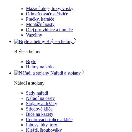
Mazací oleje, tuky, vosky
Odmašťovače a čističe
Pračky, kartáče
Montážní pasty
Olej pro vidlice a tlumiče
Vazelíny
Brýle a helmy
Brýle a helmy
Brýle
Helmy na kolo
Nářadí a stojany
Nářadí a stojany
Sady nářadí
Nářadí na cesty
Stojany a držáky
Středové klíče
Biče na kazety
Centrovací stolice a klíče
Inbusy, bity, torx
Kleště, šroubováky