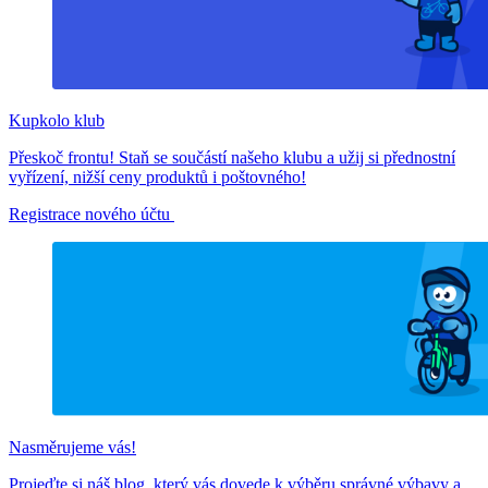
Kupkolo klub
Přeskoč frontu! Staň se součástí našeho klubu a užij si přednostní
vyřízení, nižší ceny produktů i poštovného!
Registrace nového účtu
Nasměrujeme vás!
Projeďte si náš blog, který vás dovede k výběru správné výbavy a