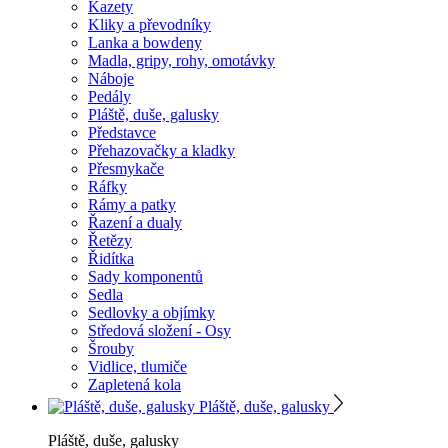
Kazety
Kliky a převodníky
Lanka a bowdeny
Madla, gripy, rohy, omotávky
Náboje
Pedály
Pláště, duše, galusky
Představce
Přehazovačky a kladky
Přesmykače
Ráfky
Rámy a patky
Řazení a dualy
Řetězy
Řidítka
Sady komponentů
Sedla
Sedlovky a objímky
Středová složení - Osy
Šrouby
Vidlice, tlumiče
Zapletená kola
Pláště, duše, galusky
Pláště, duše, galusky