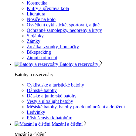
Kosmetika
Kufry a přeprava kola
Literatura
Nosiče na kolo
Osvětlení cyklistické, sportovní, a jiné
Ochranné samolepky, neopreny a kryty
Stojánky
Zámky
Zrcátka, zvonky, houkačky
Bikepacking
Zimní sortiment
Batohy a rezervoáry
Batohy a rezervoáry
Cyklistiské a turistické batohy
Dámské batohy
Dětské a juniorské batohy
Vesty a ultralight batohy
Městské batohy, batohy pro denní nošení a dojížení
Ledvinky
Příslušenství k batohům
Mazání a čištění
Mazání a čištění