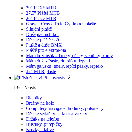
29" Pláště MTB
27,5" Pláště MTB
26" Pláště MTB
Gravel, Cross, Trek, Cyklokros pláště
Silniční pláště
Duše jizdních kol
Dětské pláště < 26"
Pláště a duše BMX
Pláště pro elektrokola
Mám bezdušák - Tmely, pásky, ventilky, knoty
Mám duši - Pásky do ráfku, lepení...
Mám galusku, tmely, lepící pásky, lepidlo
32" MTB pláště
Příslušenství
Příslušenství
Blatníky
Brašny na kolo
Computery, navigace, hodinky, pulsmetry
Dětské sedačky na kolo a vozíky
Držáky na telefon
Hustilky, pumpičky
Košíky a láhve