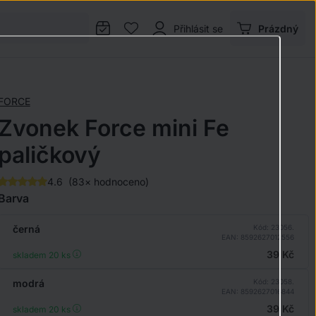
Přihlásit se
Prázdný
FORCE
Zvonek Force mini Fe
paličkový
4.6
(83× hodnoceno)
Barva
černá
Kód: 23056.
EAN: 8592627012556
39 Kč
skladem 20
ks
modrá
Kód: 23058.
EAN: 8592627016844
39 Kč
skladem 20
ks