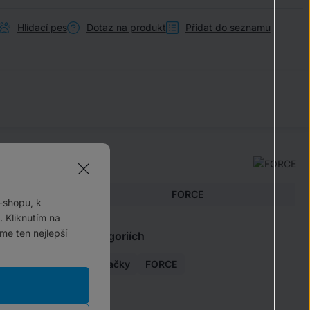
Hlídací pes
Dotaz na produkt
Přidat do seznamu
Parametry
Výrobce:
FORCE
-shopu, k
 Kliknutím na
me ten nejlepší
Najdete v těchto kategoriích
Zrcátka, zvonky, houkačky
FORCE