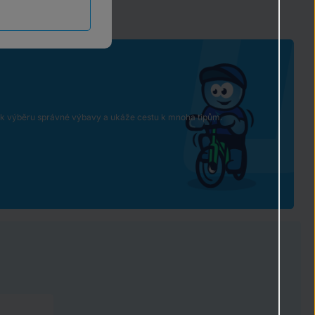
e k výběru správné výbavy a ukáže cestu k mnoha tipům.