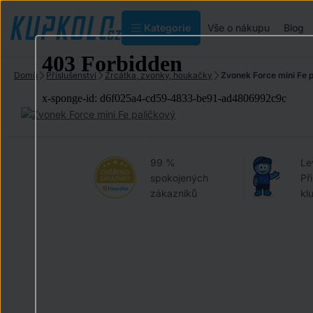
Kategorie
Vše o nákupu
Blog
Domů
Příslušenství
Zrcátka, zvonky, houkačky
Zvonek Force mini Fe 
99 %
Le
spokojených
Př
zákazníků
kl