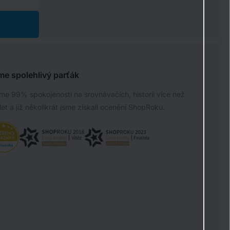
me spolehlivý parťák
e 99% spokojenosti na srovnávačích, historii více než
let a již několikrát jsme získali ocenění ShopRoku.