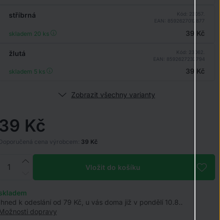
stříbrná
Kód: 23057.
EAN: 8592627012877
39 Kč
skladem 20
ks
žlutá
Kód: 23062.
EAN: 8592627232794
39 Kč
skladem 5
ks
Zobrazit všechny varianty
39 Kč
Doporučená cena výrobcem:
39 Kč
Vložit do košíku
skladem
Ihned k odeslání od 79 Kč, u vás doma již v pondělí 10.8..
Možnosti dopravy