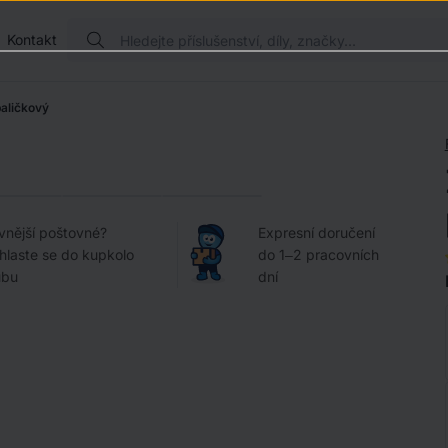
Kontakt
paličkový
vnější poštovné?
Expresní doručení
ihlaste se do kupkolo
do 1–2 pracovních
ubu
dní