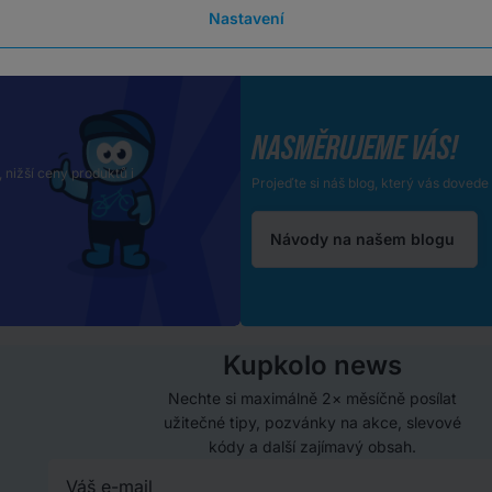
Nastavení
NASMĚRUJEME VÁS!
, nižší ceny produktů i
Projeďte si náš blog, který vás doved
Návody na našem blogu
Kupkolo news
Nechte si maximálně 2× měsíčně posílat
užitečné tipy, pozvánky na akce, slevové
kódy a další zajímavý obsah.