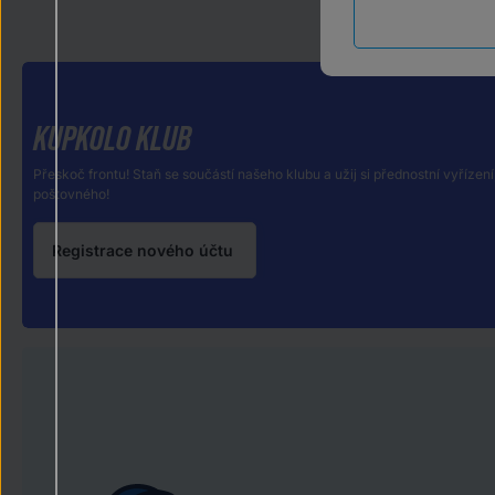
KUPKOLO KLUB
Přeskoč frontu! Staň se součástí našeho klubu a užij si přednostní vyřízení
poštovného!
Registrace nového účtu