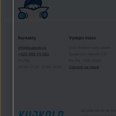
Kontakty
Výdejní místo
info@kupkolo.cz
Dvůr Králové nad Labem
+420 499 111 062
Spojených národů 231
Po–Pá:
Po–Pá, 7:00–15:00
07:00–11:30; 12:30–15:00
Zobrazit na mapě
Již přes 20 let do t