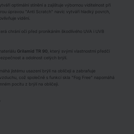
áří optimální stínění a zajištuje výbornou viditelnost při
irou úpravou "Anti Scratch" navíc vytváří hladký povrch,
livňuje vidění.
která chrání oči před pronikáním škodlivého UVA i UVB
materiálu
Grilamid TR 90
, který svými vlastnostmi předčí
ezpečnost a odolnost celých brýlí.
á jistému usazení brýlí na obličeji a zabraňuje
ní vzduchu, což společně s funkcí skla "Fog Free" napomáhá
ém pocitu z brýlí na obličeji.
"