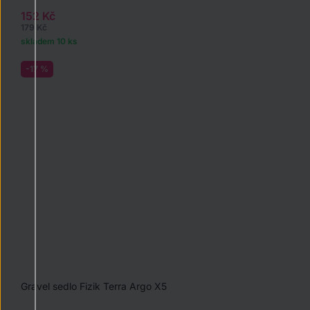
152 Kč
179 Kč
skladem 10 ks
-17 %
Gravel sedlo Fizik Terra Argo X5