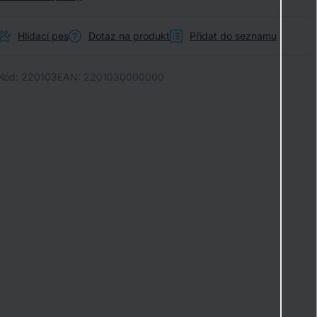
Hlídací pes
Dotaz na produkt
Přidat do seznamu
Kód:
220103
EAN:
2201030000000