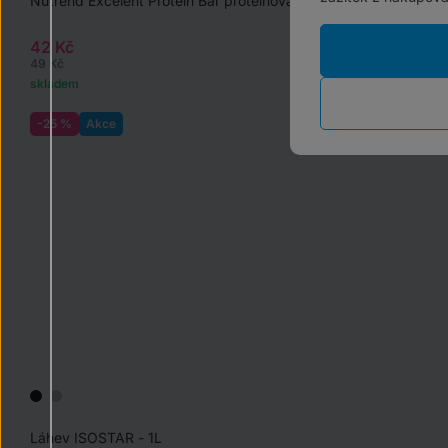
Nutrend Excelent Protein Bar proteinová tyčinka, 85g
42 Kč
49 Kč
skladem
-25 %
Akce
Láhev ISOSTAR - 1L