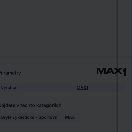
Parametry
Výrobce:
MAX1
Najdete v těchto kategoriích
Brýle cyklistické - Sportovní
MAX1