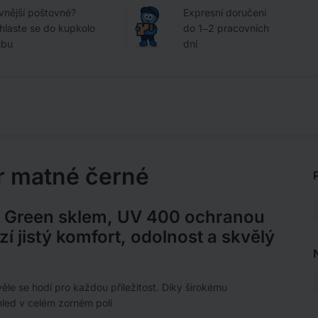
vnější poštovné?
Expresní doručení
ihlaste se do kupkolo
do 1–2 pracovních
ubu
dní
r matné černé
O Green sklem, UV 400 ochranou
 jistý komfort, odolnost a skvělý
le se hodí pro každou příležitost. Díky širokému
hled v celém zorném poli