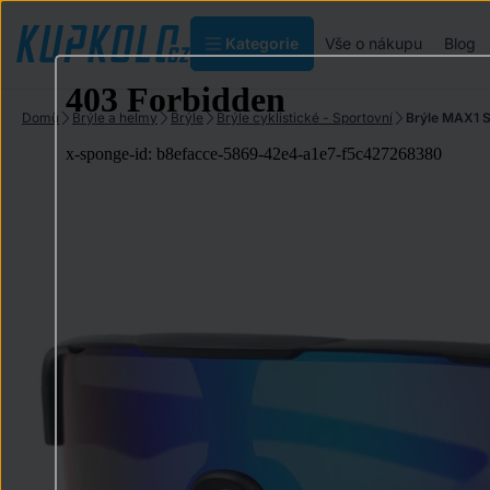
Kategorie
Vše o nákupu
Blog
Domů
Brýle a helmy
Brýle
Brýle cyklistické - Sportovní
Brýle MAX1 S