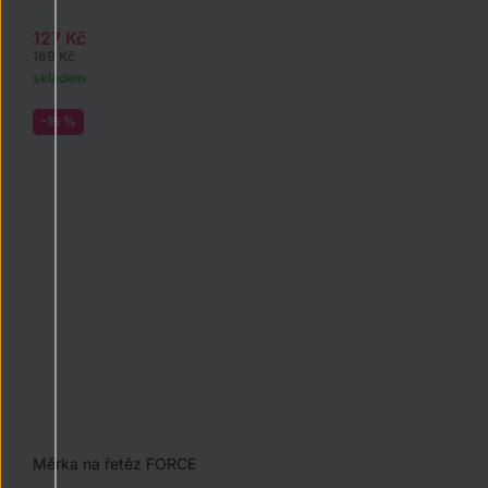
127 Kč
169 Kč
skladem
-15 %
Měrka na řetěz FORCE