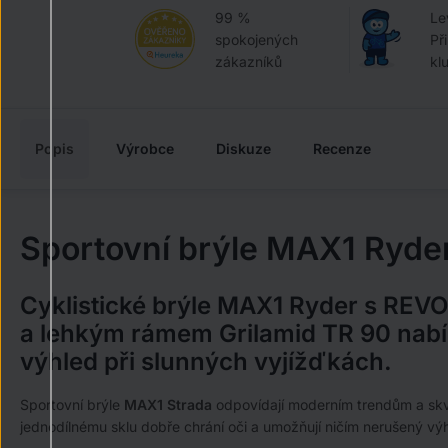
99 %
Le
spokojených
Př
zákazníků
kl
Popis
Výrobce
Diskuze
Recenze
Sportovní brýle MAX1 Ryde
Cyklistické brýle MAX1 Ryder s REV
a lehkým rámem Grilamid TR 90 nabízí
výhled při slunných vyjížďkách.
Sportovní brýle
MAX1 Strada
odpovídají moderním trendům a skvě
jednodílnému sklu dobře chrání oči a umožňují ničím nerušený vý