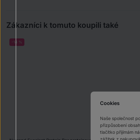
Zákazníci k tomuto koupili také
-14 %
Cookies
Naše společnost p
přizpůsobení obsah
tlačítko přijímám n
zážitek z nakupová