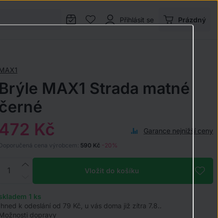
Přihlásit se
Prázdný
MAX1
Brýle MAX1 Strada matné
černé
472 Kč
Garance nejnižší ceny
Doporučená cena výrobcem:
590 Kč
-20%
Vložit do košíku
skladem 1
ks
Ihned k odeslání od 79 Kč, u vás doma již zítra 7.8..
Možnosti dopravy