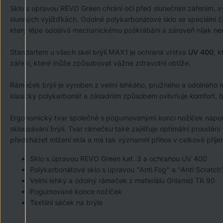
Sklo s úpravou REVO Green chrání oči před slunečním zářením, vytv
slunných vyjížďkách. Odolné polykarbonátové sklo se speciální č
který lépe odolává mechanickému poškrábání a zároveň nijak neov
Standartem u všech skel brýlí MAX1 je ochraná vrstva
UV 400
, 
záření, které může způsobovat vážné zdravotní obtíže.
Rámeček brýlí je vyroben z velmi lehkého, pružného a odolného 
klasický polykarbonát a zásadním způsobem ovlivňuje komfort, b
Ergonomický tvar společně s pogumovanými konci nožiček napomáh
sklouzávání brýlí. Tvar rámečku také zajišťuje optimální proudě
předcházet mlžení skla a má tak významní přínos v celkově příjemn
Sklo s úpravou REVO Green kat. 3 a ochranou UV 400
Polykarbonátové sklo s úpravou "Anti Fog" a "Anti Scratch
Velmi lehký a odolný rámeček z materiálu Grilamid TR 90
Pogumované konce nožiček
Textilní sáček na brýle