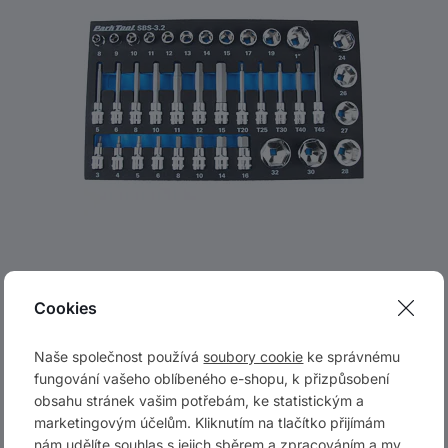
Sada bitů Park Tool 3/8", 37 ks SBS 3.2
Cookies
3 990 Kč
Naše společnost používá
soubory cookie
ke správnému
skladem 1 ks
fungování vašeho oblíbeného e-shopu, k přizpůsobení
obsahu stránek vašim potřebám, ke statistickým a
Do košíku
marketingovým účelům. Kliknutím na tlačítko přijímám
nám udělíte souhlas s jejich sběrem a zpracováním a my