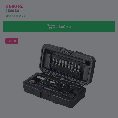
3 990 Kč
4 589 Kč
skladem 2 ks
Do košíku
-28 %