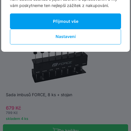
-15 %
vám poskytneme ten nejlepší zážitek z nakupování.
Přijmout vše
Nastavení
Sada imbusů FORCE, 8 ks + stojan
679 Kč
799 Kč
skladem 4 ks
Do košíku