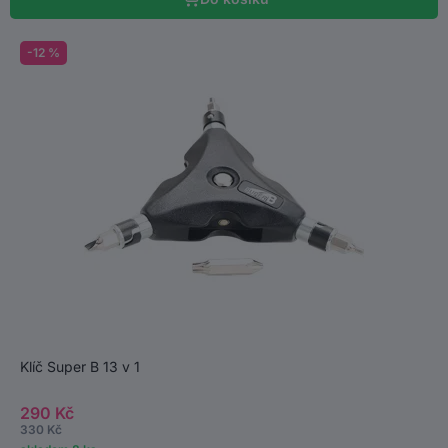
-12 %
Klíč Super B 13 v 1
290 Kč
330 Kč