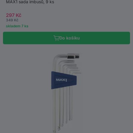
MAX1 sada imbusů, 9 ks
297 Kč
349 Kč
skladem 7 ks
Do košíku