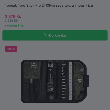
Topeak Torq Stick Pro 2-10Nm sada torx a imbus klíčů
2 379 Kč
3 299 Kč
skladem 3 ks
Do košíku
-24 %