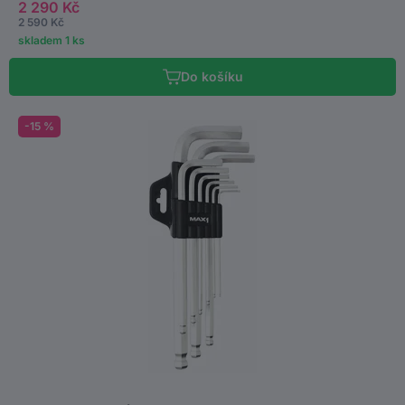
2 290 Kč
2 590 Kč
skladem 1 ks
Do košíku
-15 %