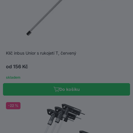
Klíč inbus Unior s rukojetí T, červený
od 156 Kč
skladem
Do košíku
-22 %