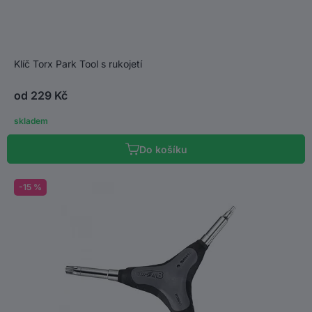
Klíč Torx Park Tool s rukojetí
od 229 Kč
skladem
Do košíku
-15 %