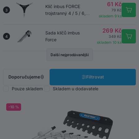
61 Kč
Klíč inbus FORCE
3
79 Kč
trojstranný 4 / 5 / 6,
skladem 9 ks
černý
269 Kč
Sada klíčů imbus
4
349 Kč
Force
skladem 10 ks
Další nejprodávanější
Doporučujeme
Filtrovat
Pouze skladem
Skladem u dodavatele
-10 %