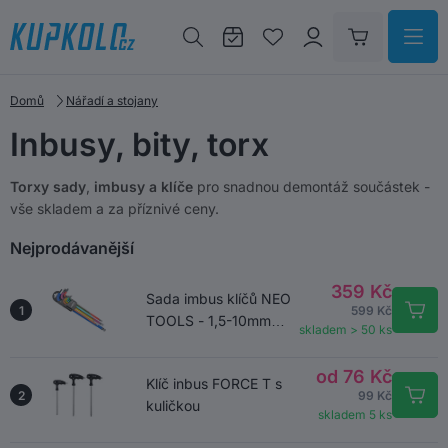
Domů
Nářadí a stojany
Inbusy, bity, torx
Torxy sady
,
imbusy a klíče
pro snadnou demontáž součástek -
vše skladem a za příznivé ceny.
Nejprodávanější
359 Kč
Sada imbus klíčů NEO
1
599 Kč
TOOLS - 1,5-10mm
skladem > 50 ks
09-512
od 76 Kč
Klíč inbus FORCE T s
2
99 Kč
kuličkou
skladem 5 ks