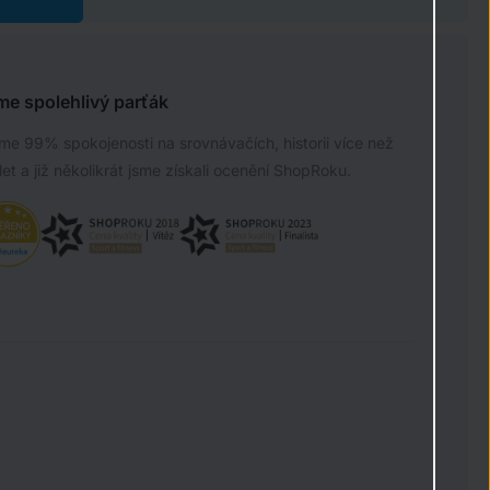
me spolehlivý parťák
e 99% spokojenosti na srovnávačích, historii více než
let a již několikrát jsme získali ocenění ShopRoku.