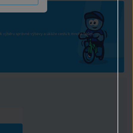
e k výběru správné výbavy a ukáže cestu k mnoha tipům.