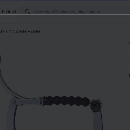
Kontakt
onga "V", přední + zadní