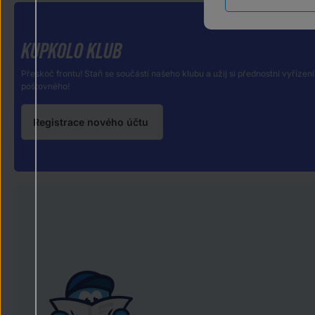
KUPKOLO KLUB
Přeskoč frontu! Staň se součástí našeho klubu a užij si přednostní vyřízení
poštovného!
Registrace nového účtu