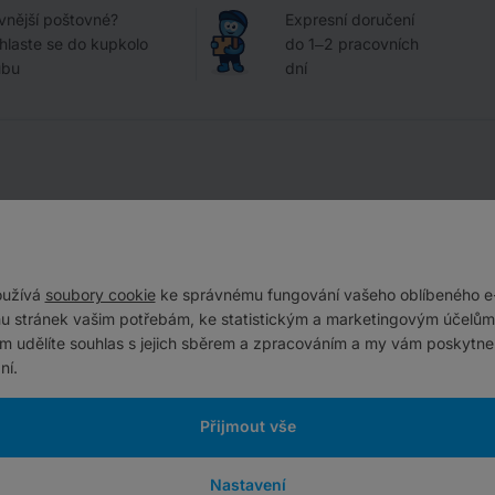
vnější poštovné?
Expresní doručení
ihlaste se do kupkolo
do 1–2 pracovních
ubu
dní
oužívá
soubory cookie
ke správnému fungování vašeho oblíbeného e
u stránek vašim potřebám, ke statistickým a marketingovým účelům.
ám udělíte souhlas s jejich sběrem a zpracováním a my vám poskytne
ní.
 trubičky
Přijmout vše
Nastavení