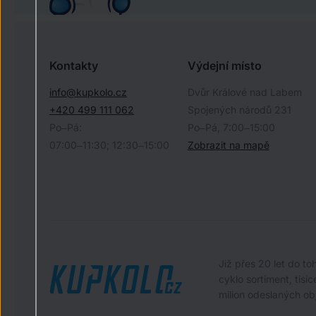
Kontakty
Výdejní místo
info@kupkolo.cz
Dvůr Králové nad Labem
+420 499 111 062
Spojených národů 231
Po–Pá:
Po–Pá, 7:00–15:00
07:00–11:30; 12:30–15:00
Zobrazit na mapě
Již přes 20 let do t
cyklo sortiment, tis
milion odeslaných ob