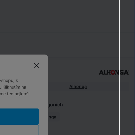
Parametry
-shopu, k
Výrobce:
Alhonga
 Kliknutím na
me ten nejlepší
Najdete v těchto kategoriích
MTB brzdy "V"
Alhonga