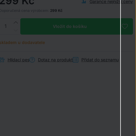
299 Kč
Garance nejnižší ceny
Doporučená cena výrobcem:
299 Kč
Vložit do košíku
skladem u dodavatele
Hlídací pes
Dotaz na produkt
Přidat do seznamu