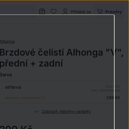
Přihlásit se
Prázdný
Alhonga
Brzdové čelisti Alhonga "V",
přední + zadní
Barva
stříbrná
Kód: 6727
EAN: 2010017430934
299 Kč
skladem u dodavatele
Zobrazit všechny varianty