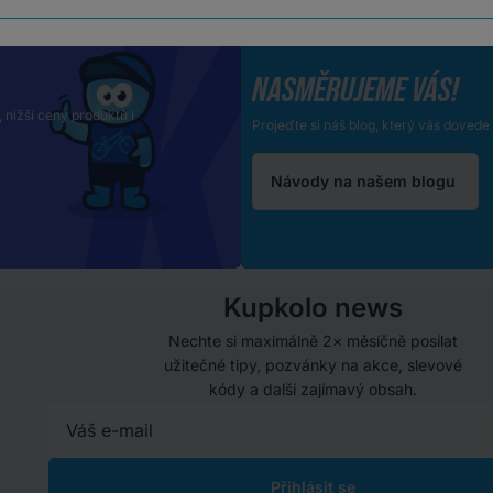
NASMĚRUJEME VÁS!
, nižší ceny produktů i
Projeďte si náš blog, který vás doved
Návody na našem blogu
Kupkolo news
Nechte si maximálně 2× měsíčně posílat
užitečné tipy, pozvánky na akce, slevové
kódy a další zajímavý obsah.
Přihlásit se