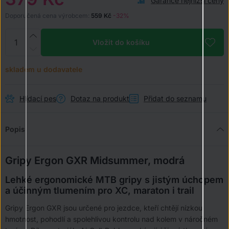
Garance nejnižší ceny
Doporučená cena výrobcem:
559 Kč
-32%
Vložit do košíku
skladem u dodavatele
Hlídací pes
Dotaz na produkt
Přidat do seznamu
Popis
Gripy Ergon GXR Midsummer, modrá
Lehké ergonomické MTB gripy s jistým úchopem
a účinným tlumením pro XC, maraton i trail
Gripy Ergon GXR jsou určené pro jezdce, kteří chtějí nízkou
hmotnost, pohodlí a spolehlivou kontrolu nad kolem v náročném