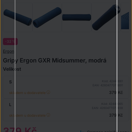
-32 %
Ergon
Gripy Ergon GXR Midsummer, modrá
Velikost
S
Kód: 42440061
EAN: 4260477073891
379 Kč
skladem u dodavatele
L
Kód: 42440065
EAN: 4260477073938
379 Kč
skladem u dodavatele
379 Kč