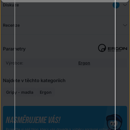
Diskuze
Recenze
Parametry
Výrobce:
Ergon
Najdete v těchto kategoriích
Gripy - madla
Ergon
NASMĚRUJEME VÁS!
Projeďte si náš blog, který vás dovede k výběru správné výbavy