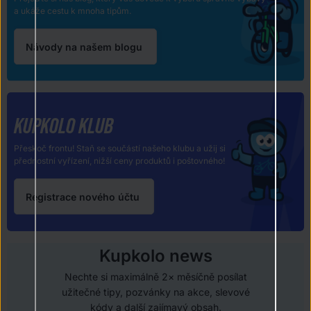
a ukáže cestu k mnoha tipům.
Návody na našem blogu
KUPKOLO KLUB
Přeskoč frontu! Staň se součástí našeho klubu a užij si
přednostní vyřízení, nižší ceny produktů i poštovného!
Registrace nového účtu
Kupkolo news
Nechte si maximálně 2× měsíčně posílat
užitečné tipy, pozvánky na akce, slevové
kódy a další zajímavý obsah.