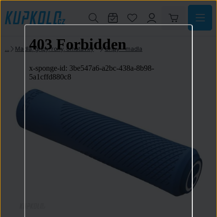
Madla, gripy, rohy, omotávky
Gripy - madla