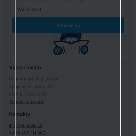
Přihlásit se
Výdejní místo
Dvůr Králové nad Labem
Spojených národů 231
Po–Pá, 7:00–15:00
Zobrazit na mapě
Kontakty
info@kupkolo.cz
+420 499 111 062