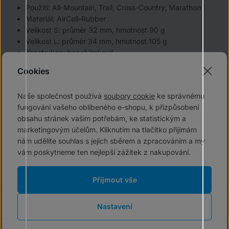
Použití: All-Mountain, Trail, Cross-Country, Marathon
Materiál: AirCell-Rubber
Velikost S: průměr 32 mm, hmotnost 90 g
Velikost L: průměr 34 mm, hmotnost 105 g
Konstrukce: bezobjímková
Výroba: Německo
Cookies
Balení:
2x madla (levá+pravá)
Naše společnost používá
soubory cookie
ke správnému
fungování vašeho oblíbeného e-shopu, k přizpůsobení
obsahu stránek vašim potřebám, ke statistickým a
marketingovým účelům. Kliknutím na tlačítko přijímám
nám udělíte souhlas s jejich sběrem a zpracováním a my
vám poskytneme ten nejlepší zážitek z nakupování.
Přijmout vše
Výrobce
Nastavení