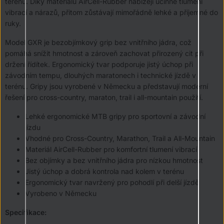
terénu. Díky materiálu AirCell-Rubber nabízejí účinné tlumení
vibrací a nárazů, přitom zůstávají mimořádně lehké a příjemné do
ruky.
Model GXR je bezobjímkový grip bez vnitřního jádra, což
pomáhá snížit hmotnost a zároveň zachovat přirozený cit při
držení řídítek. Ergonomický tvar podporuje jistý úchop při
závodním tempu, dlouhých maratonech i technické jízdě v
terénu. Gripy jsou vyrobené v Německu a představují moderní
řešení pro cross-country, maraton, trail i all-mountain použití.
Lehké ergonomické MTB gripy pro sportovní a závodní
jízdu
Vhodné pro Cross-Country, Marathon, Trail a All-Mountain
Materiál AirCell-Rubber pro komfortní tlumení vibrací
Bez objímky a bez vnitřního jádra pro nízkou hmotnost
Jistý úchop a dobrá kontrola nad kolem v terénu
Ergonomický tvar navržený pro pohodlí při delší jízdě
Vyrobeno v Německu
Specifikace: