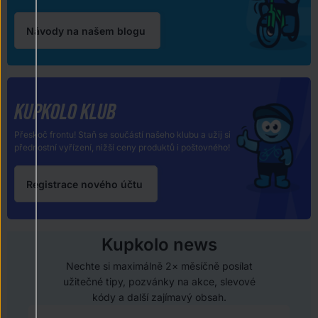
Návody na našem blogu
KUPKOLO KLUB
Přeskoč frontu! Staň se součástí našeho klubu a užij si
přednostní vyřízení, nižší ceny produktů i poštovného!
Registrace nového účtu
Kupkolo news
Nechte si maximálně 2× měsíčně posílat
užitečné tipy, pozvánky na akce, slevové
kódy a další zajímavý obsah.