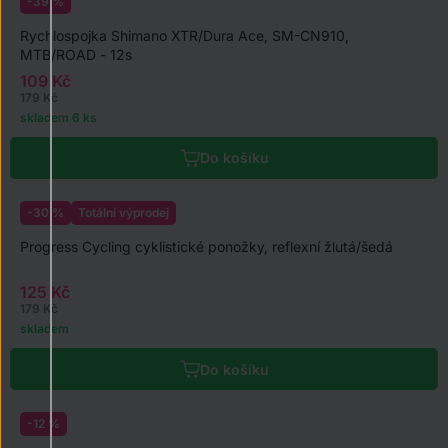
-39 %
Rychlospojka Shimano XTR/Dura Ace, SM-CN910,
MTB/ROAD - 12s
109 Kč
179 Kč
skladem 6 ks
Do košíku
-30 %
Progress Cycling cyklistické ponožky, reflexní žlutá/šedá
125 Kč
179 Kč
skladem
Do košíku
-12 %