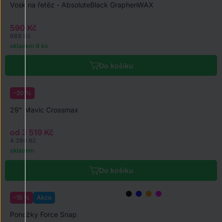
Vosk na řetěz - AbsoluteBlack GraphenWAX
590 Kč
668 Kč
skladem 9 ks
Do košíku
-20 %
29" Mavic Crossmax
od 3 519 Kč
4 399 Kč
skladem
Do košíku
-15 %
Akce
Ponožky Force Snap