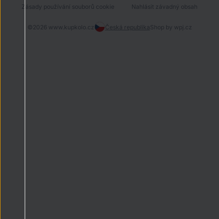
Zásady používání souborů cookie
Nahlásit závadný obsah
©2026 www.kupkolo.cz
Česká republika
Shop by
wpj.cz