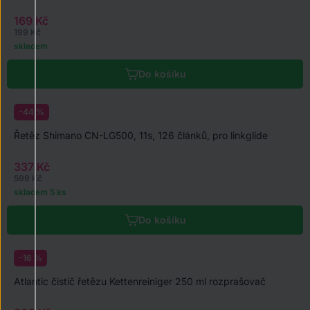
169 Kč
199 Kč
skladem
Do košíku
-44 %
Řetěz Shimano CN-LG500, 11s, 126 článků, pro linkglide
337 Kč
599 Kč
skladem 5 ks
Do košíku
-16 %
Atlantic čistič řetězu Kettenreiniger 250 ml rozprašovač