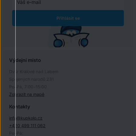
Přihlásit se
Výdejní místo
Dvůr Králové nad Labem
Spojených národů 231
Po–Pá, 7:00–15:00
Zobrazit na mapě
Kontakty
info@kupkolo.cz
+420 499 111 062
Po–Pá: