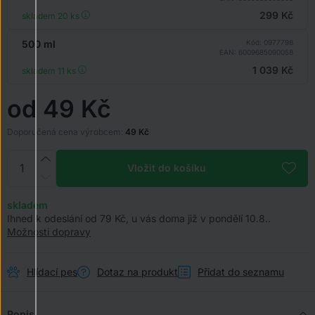
299 Kč
skladem 20
ks
500 ml
Kód: 0977798
EAN: 6009685090058
1 039 Kč
skladem 11
ks
od 49 Kč
Doporučená cena výrobcem:
49 Kč
Vložit do košíku
skladem
Ihned k odeslání od 79 Kč, u vás doma již v pondělí 10.8..
Možnosti dopravy
Hlídací pes
Dotaz na produkt
Přidat do seznamu
Popis