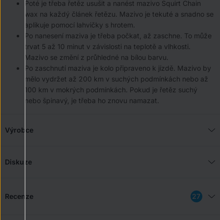
Poté je třeba řetěz usušit a nanést mazivo Squirt Chain
wax na každý článek řetězu. Mazivo je tekuté a snadno se
aplikuje pomocí lahvičky s hrotem.
Po nanesení maziva je třeba počkat, až zaschne. To může
trvat 5 až 10 minut v závislosti na teplotě a vlhkosti.
Mazivo se změní z průhledné na bílou barvu.
Po zaschnutí maziva je kolo připraveno k jízdě. Mazivo by
mělo vydržet až 200 km v suchých podmínkách nebo až
100 km v mokrých podmínkách. Pokud je řetěz suchý
nebo špinavý, je třeba ho znovu namazat.
Výrobce
Diskuze
Recenze