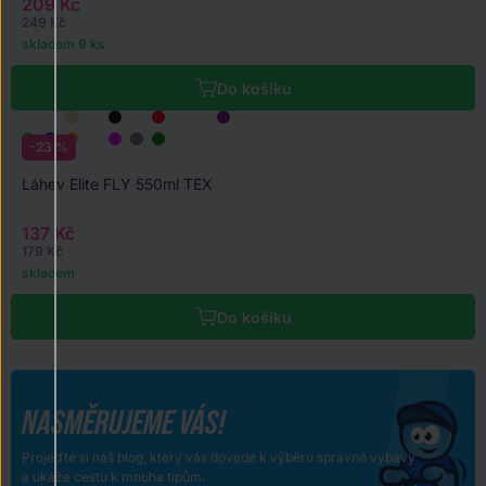
209 Kč
249 Kč
skladem 9 ks
Do košíku
-23 %
Láhev Elite FLY 550ml TEX
137 Kč
179 Kč
skladem
Do košíku
NASMĚRUJEME VÁS!
Projeďte si náš blog, který vás dovede k výběru správné výbavy
a ukáže cestu k mnoha tipům.