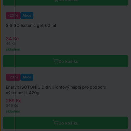
-23 %
Akce
SIS GO Isotonic gel, 60 ml
34 Kč
44 Kč
skladem
Do košíku
-23 %
Akce
Enervit ISOTONIC DRINK iontový nápoj pro podporu
výkonnosti, 420g
269 Kč
349 Kč
skladem
Do košíku