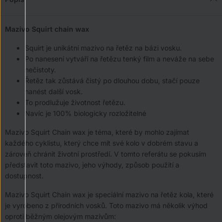
Mazivo Squirt chain wax
Squirt je unikátní mazivo na řetěz na bázi vosku.
Po nanesení vytváří na řetězu tenký film a neváže na sebe
nečistoty.
Řetěz tak zůstává čistý po dlouhou dobu, stačí pouze
nanést další vosk.
To prodlužuje životnost řetězu.
Navíc je 100% biologicky rozložitelné
Mazivo Squirt Chain wax je téma, které by mohlo zajímat
každého cyklistu, který chce mít své kolo v dobrém stavu a
zároveň chránit životní prostředí. V tomto referátu se pokusím
představit toto mazivo, jeho výhody, způsob použití a
dostupnost.
Mazivo Squirt Chain wax je speciální mazivo na řetěz kola, které
je vyrobeno z přírodních vosků. Toto mazivo má několik výhod
oproti běžným olejovým mazivům: