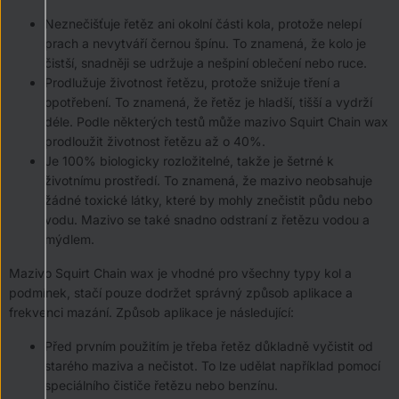
Neznečišťuje řetěz ani okolní části kola, protože nelepí
prach a nevytváří černou špínu. To znamená, že kolo je
čistší, snadněji se udržuje a nešpiní oblečení nebo ruce.
Prodlužuje životnost řetězu, protože snižuje tření a
opotřebení. To znamená, že řetěz je hladší, tišší a vydrží
déle. Podle některých testů může mazivo Squirt Chain wax
prodloužit životnost řetězu až o 40%.
Je 100% biologicky rozložitelné, takže je šetrné k
životnímu prostředí. To znamená, že mazivo neobsahuje
žádné toxické látky, které by mohly znečistit půdu nebo
vodu. Mazivo se také snadno odstraní z řetězu vodou a
mýdlem.
Mazivo Squirt Chain wax je vhodné pro všechny typy kol a
podmínek, stačí pouze dodržet správný způsob aplikace a
frekvenci mazání. Způsob aplikace je následující:
Před prvním použitím je třeba řetěz důkladně vyčistit od
starého maziva a nečistot. To lze udělat například pomocí
speciálního čističe řetězu nebo benzínu.