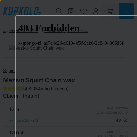
Mazání a čištění
Mazací oleje, tuky, vosky
Squirt
Mazivo Squirt Chain wax
4.8
(34× hodnoceno)
Objem - (náplň)
15 ml
Kód: 0977799
EAN: 6009685090119
49 Kč
skladem 20
ks
120 ml
Kód: 0977796
EAN: 6009685090003