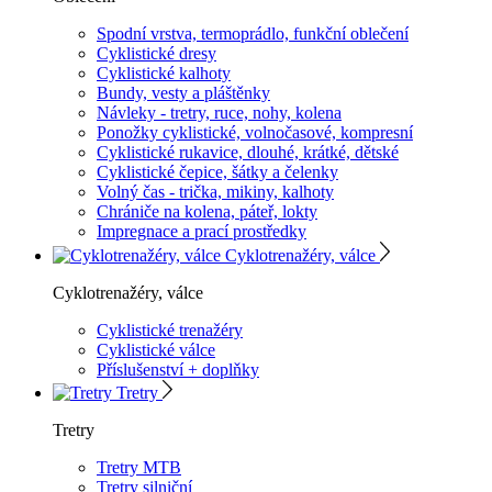
Spodní vrstva, termoprádlo, funkční oblečení
Cyklistické dresy
Cyklistické kalhoty
Bundy, vesty a pláštěnky
Návleky - tretry, ruce, nohy, kolena
Ponožky cyklistické, volnočasové, kompresní
Cyklistické rukavice, dlouhé, krátké, dětské
Cyklistické čepice, šátky a čelenky
Volný čas - trička, mikiny, kalhoty
Chrániče na kolena, páteř, lokty
Impregnace a prací prostředky
Cyklotrenažéry, válce
Cyklotrenažéry, válce
Cyklistické trenažéry
Cyklistické válce
Příslušenství + doplňky
Tretry
Tretry
Tretry MTB
Tretry silniční