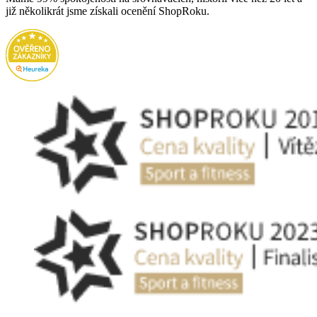
již několikrát jsme získali ocenění ShopRoku.