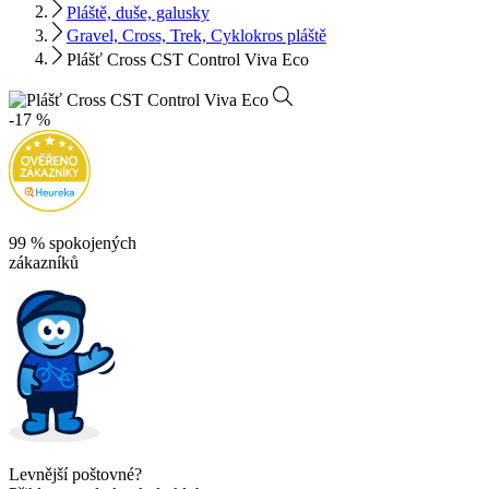
Pláště, duše, galusky
Gravel, Cross, Trek, Cyklokros pláště
Plášť Cross CST Control Viva Eco
-17 %
99 % spokojených
zákazníků
Levnější poštovné?