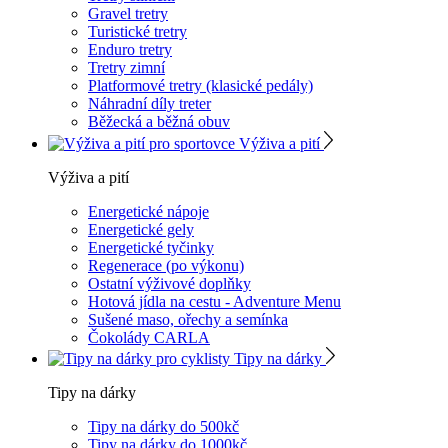
Gravel tretry
Turistické tretry
Enduro tretry
Tretry zimní
Platformové tretry (klasické pedály)
Náhradní díly treter
Běžecká a běžná obuv
Výživa a pití
Výživa a pití
Energetické nápoje
Energetické gely
Energetické tyčinky
Regenerace (po výkonu)
Ostatní výživové doplňky
Hotová jídla na cestu - Adventure Menu
Sušené maso, ořechy a semínka
Čokolády CARLA
Tipy na dárky
Tipy na dárky
Tipy na dárky do 500kč
Tipy na dárky do 1000kč