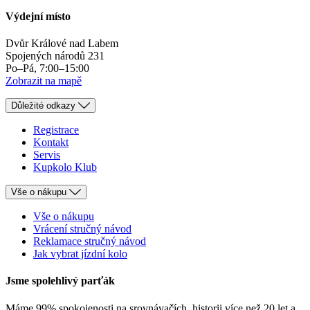
Výdejní místo
Dvůr Králové nad Labem
Spojených národů 231
Po–Pá, 7:00–15:00
Zobrazit na mapě
Důležité odkazy
Registrace
Kontakt
Servis
Kupkolo Klub
Vše o nákupu
Vše o nákupu
Vrácení stručný návod
Reklamace stručný návod
Jak vybrat jízdní kolo
Jsme spolehlivý parťák
Máme 99% spokojenosti na srovnávačích, historii více než 20 let a