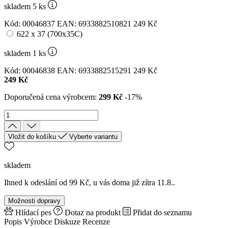
skladem 5
ks
Kód: 00046837
EAN: 6933882510821
249 Kč
622 x 37 (700x35C)
skladem 1
ks
Kód: 00046838
EAN: 6933882515291
249 Kč
249 Kč
Doporučená cena výrobcem:
299 Kč
-17%
Vložit do košíku
Vyberte variantu
skladem
Ihned k odeslání od 99 Kč, u vás doma již zítra 11.8..
Možnosti dopravy
Hlídací pes
Dotaz na produkt
Přidat do seznamu
Popis
Výrobce
Diskuze
Recenze