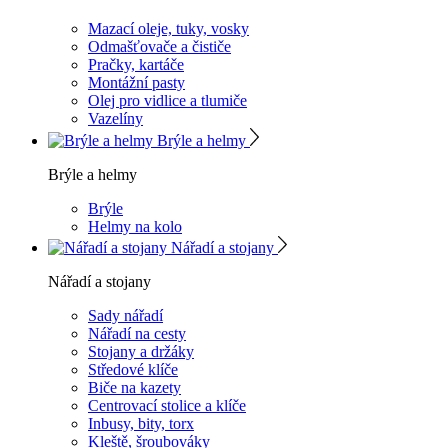
Mazací oleje, tuky, vosky
Odmašťovače a čističe
Pračky, kartáče
Montážní pasty
Olej pro vidlice a tlumiče
Vazelíny
Brýle a helmy
Brýle a helmy
Brýle
Helmy na kolo
Nářadí a stojany
Nářadí a stojany
Sady nářadí
Nářadí na cesty
Stojany a držáky
Středové klíče
Biče na kazety
Centrovací stolice a klíče
Inbusy, bity, torx
Kleště, šroubováky