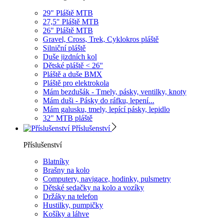
29" Pláště MTB
27,5" Pláště MTB
26" Pláště MTB
Gravel, Cross, Trek, Cyklokros pláště
Silniční pláště
Duše jizdních kol
Dětské pláště < 26"
Pláště a duše BMX
Pláště pro elektrokola
Mám bezdušák - Tmely, pásky, ventilky, knoty
Mám duši - Pásky do ráfku, lepení...
Mám galusku, tmely, lepící pásky, lepidlo
32" MTB pláště
Příslušenství
Příslušenství
Blatníky
Brašny na kolo
Computery, navigace, hodinky, pulsmetry
Dětské sedačky na kolo a vozíky
Držáky na telefon
Hustilky, pumpičky
Košíky a láhve