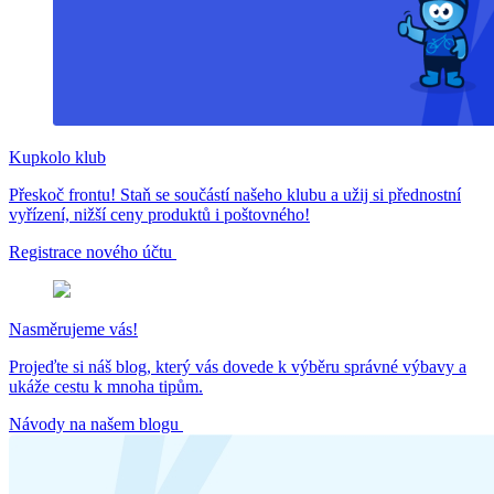
Kupkolo klub
Přeskoč frontu! Staň se součástí našeho klubu a užij si přednostní
vyřízení, nižší ceny produktů i poštovného!
Registrace nového účtu
Nasměrujeme vás!
Projeďte si náš blog, který vás dovede k výběru správné výbavy a
ukáže cestu k mnoha tipům.
Návody na našem blogu