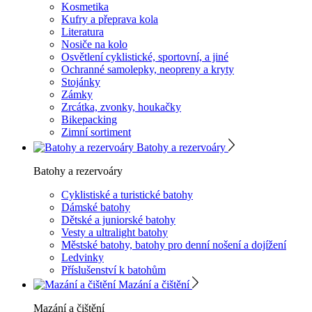
Kosmetika
Kufry a přeprava kola
Literatura
Nosiče na kolo
Osvětlení cyklistické, sportovní, a jiné
Ochranné samolepky, neopreny a kryty
Stojánky
Zámky
Zrcátka, zvonky, houkačky
Bikepacking
Zimní sortiment
Batohy a rezervoáry
Batohy a rezervoáry
Cyklistiské a turistické batohy
Dámské batohy
Dětské a juniorské batohy
Vesty a ultralight batohy
Městské batohy, batohy pro denní nošení a dojížení
Ledvinky
Příslušenství k batohům
Mazání a čištění
Mazání a čištění