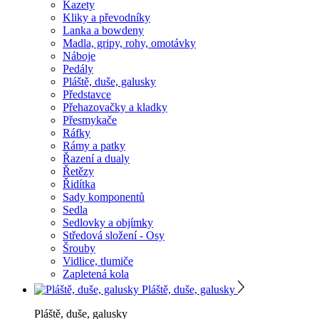
Kazety
Kliky a převodníky
Lanka a bowdeny
Madla, gripy, rohy, omotávky
Náboje
Pedály
Pláště, duše, galusky
Představce
Přehazovačky a kladky
Přesmykače
Ráfky
Rámy a patky
Řazení a dualy
Řetězy
Řidítka
Sady komponentů
Sedla
Sedlovky a objímky
Středová složení - Osy
Šrouby
Vidlice, tlumiče
Zapletená kola
Pláště, duše, galusky
Pláště, duše, galusky