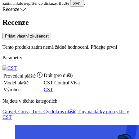
Zatím nikdo nepřišel do diskuze. Buďte
první
.
Recenze
Recenze
Přidat vlastní zkušenost
Tento produkt zatím nemá žádné hodnocení.
Přidejte první
Parametry
Drát (pro duši)
Provedení pláště
Model pláště
CST Control Viva
Výrobce:
CST
Najdete v těchto kategoriích
Gravel, Cross, Trek, Cyklokros pláště
Tipy na dárky pro cyklisty
CST