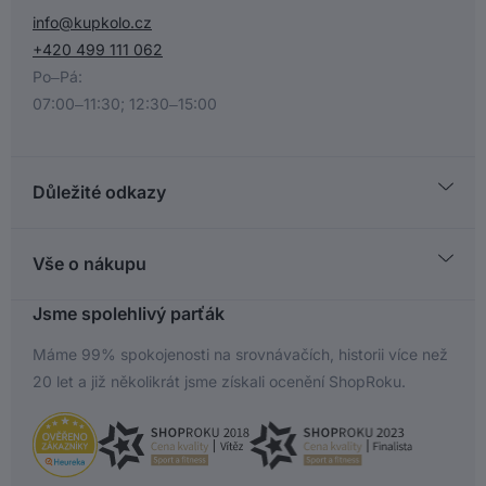
info@kupkolo.cz
+420 499 111 062
Po–Pá:
07:00–11:30; 12:30–15:00
Důležité odkazy
Registrace
Kontakt
Vše o nákupu
Servis
Vše o nákupu
Jsme spolehlivý parťák
Kupkolo Klub
Vrácení stručný návod
Máme 99% spokojenosti na srovnávačích, historii více než
Reklamace stručný návod
20 let a již několikrát jsme získali ocenění ShopRoku.
Jak vybrat jízdní kolo