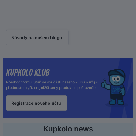
NASMĚRUJEME VÁS!
Projeďte si náš blog, který vás dovede k výběru správné výbavy
a ukáže cestu k mnoha tipům.
Návody na našem blogu
KUPKOLO KLUB
Přeskoč frontu! Staň se součástí našeho klubu a užij si
přednostní vyřízení, nižší ceny produktů i poštovného!
Registrace nového účtu
Kupkolo news