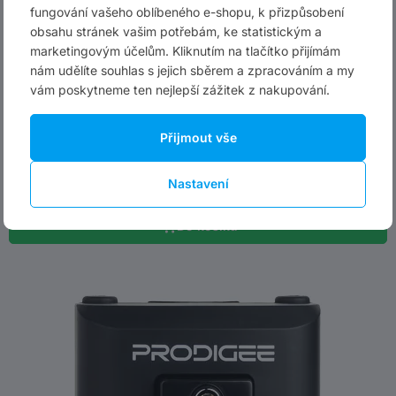
fungování vašeho oblíbeného e-shopu, k přizpůsobení
obsahu stránek vašim potřebám, ke statistickým a
marketingovým účelům. Kliknutím na tlačítko přijímám
nám udělíte souhlas s jejich sběrem a zpracováním a my
vám poskytneme ten nejlepší zážitek z nakupování.
Přední dětská sedačka Prodigee Icon
Přijmout vše
2 679 Kč
3 199 Kč
Nastavení
skladem u dodavatele
Do košíku