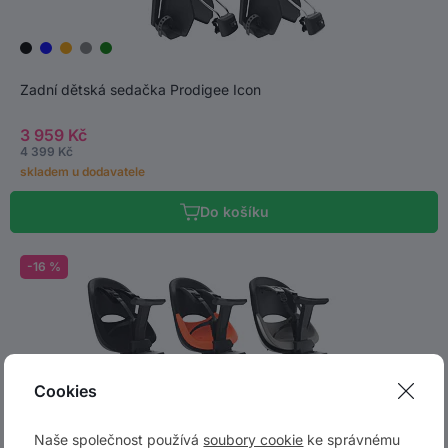
Zadní dětská sedačka Prodigee Icon
3 959 Kč
4 399 Kč
skladem u dodavatele
Do košíku
-16 %
Cookies
Naše společnost používá
soubory cookie
ke správnému