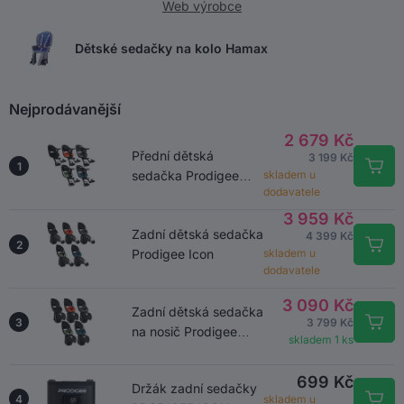
Web výrobce
Dětské sedačky na kolo Hamax
Nejprodávanější
2 679 Kč
Přední dětská
3 199 Kč
1
sedačka Prodigee
skladem u
dodavatele
Icon
3 959 Kč
Zadní dětská sedačka
4 399 Kč
2
Prodigee Icon
skladem u
dodavatele
3 090 Kč
Zadní dětská sedačka
3
3 799 Kč
na nosič Prodigee
skladem 1 ks
Icon
699 Kč
Držák zadní sedačky
4
skladem u