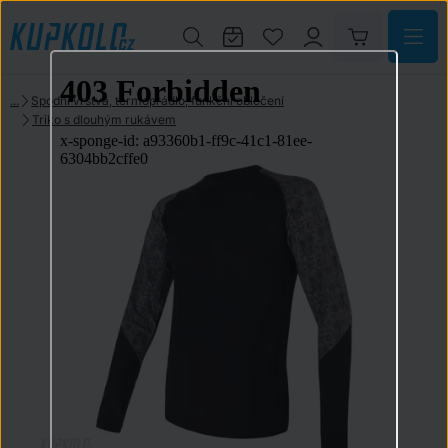
Spodní vrstva, termoprádlo, funkční oblečení
Triko s dlouhým rukávem