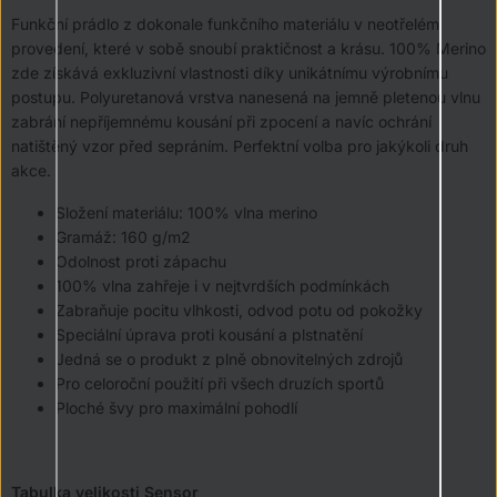
Funkční prádlo z dokonale funkčního materiálu v neotřelém
provedení, které v sobě snoubí praktičnost a krásu. 100% Merino
zde získává exkluzivní vlastnosti díky unikátnímu výrobnímu
postupu. Polyuretanová vrstva nanesená na jemně pletenou vlnu
zabrání nepříjemnému kousání při zpocení a navíc ochrání
natištěný vzor před sepráním. Perfektní volba pro jakýkoli druh
akce.
Složení materiálu: 100% vlna merino
Gramáž: 160 g/m2
Odolnost proti zápachu
100% vlna zahřeje i v nejtvrdších podmínkách
Zabraňuje pocitu vlhkosti, odvod potu od pokožky
Speciální úprava proti kousání a plstnatění
Jedná se o produkt z plně obnovitelných zdrojů
Pro celoroční použití při všech druzích sportů
Ploché švy pro maximální pohodlí
Tabulka velikosti Sensor