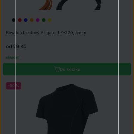
Bowden brzdový Alligator LY-220, 5 mm
od 29 Kč
skladem
Do košíku
-30 %