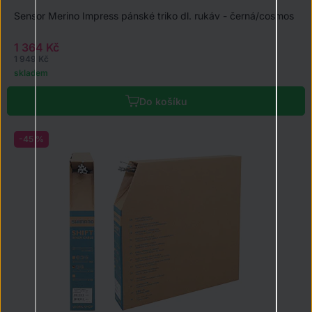
Sensor Merino Impress pánské triko dl. rukáv - černá/cosmos
1 364 Kč
1 949 Kč
skladem
Do košíku
-45 %