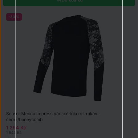
-30 %
Sensor Merino Impress pánské triko dl. rukáv -
černá/honeycomb
1 294 Kč
1 849 Kč