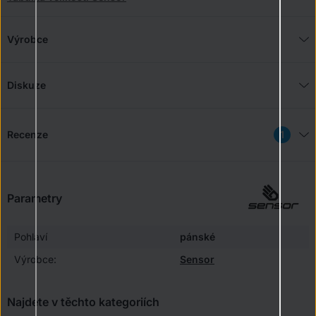
Výrobce
Diskuze
Recenze
Parametry
Pohlaví
pánské
Výrobce:
Sensor
Najdete v těchto kategoriích