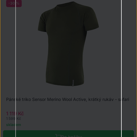
-30 %
Pánské triko Sensor Merino Wool Active, krátký rukáv - safari
1 119 Kč
1 599 Kč
skladem
Do košíku