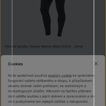
Pánské spodky Sensor Merino Wool Active , černá
1 179 Kč
1 749 Kč
Cookies
skladem
Do košíku
Naše společnost používá
soubory cookie
ke správnému
fungování vašeho oblíbeného e-shopu, k přizpůsobení
obsahu stránek vašim potřebám, ke statistickým a
-30 %
marketingovým účelům. Kliknutím na tlačítko přijímám
nám udělíte souhlas s jejich sběrem a zpracováním a my
vám poskytneme ten nejlepší zážitek z nakupování.