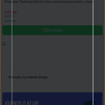
Progress Trekking Merino Sox outdoorové ponožky, černá
227 Kč
349 Kč
skladem
Do košíku
NASMĚRUJEME VÁS!
Projeďte si náš blog, který vás dovede k výběru správné výbavy
a ukáže cestu k mnoha tipům.
Návody na našem blogu
KUPKOLO KLUB