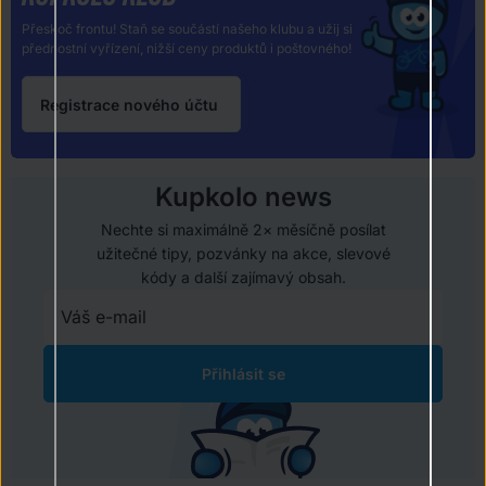
Přeskoč frontu! Staň se součástí našeho klubu a užij si
přednostní vyřízení, nižší ceny produktů i poštovného!
Registrace nového účtu
Kupkolo news
Nechte si maximálně 2× měsíčně posílat
užitečné tipy, pozvánky na akce, slevové
kódy a další zajímavý obsah.
Přihlásit se