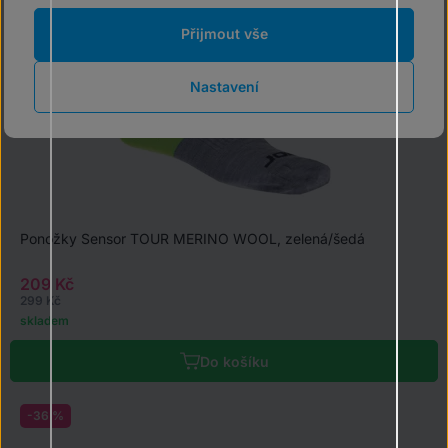
Přijmout vše
Nastavení
Ponožky Sensor TOUR MERINO WOOL, zelená/šedá
209 Kč
299 Kč
skladem
Do košíku
-36 %