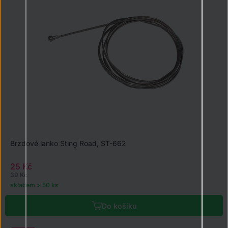
Brzdové lanko Sting Road, ST-662
25 Kč
39 Kč
skladem > 50 ks
Do košíku