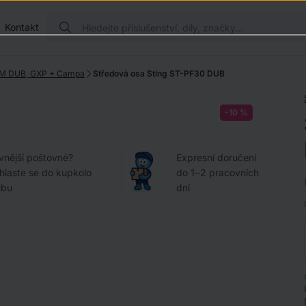
Kontakt
RAM DUB, GXP + Campa
Středová osa Sting ST-PF30 DUB
-10 %
vnější poštovné?
Expresní doručení
ihlaste se do kupkolo
do 1–2 pracovních
ubu
dní