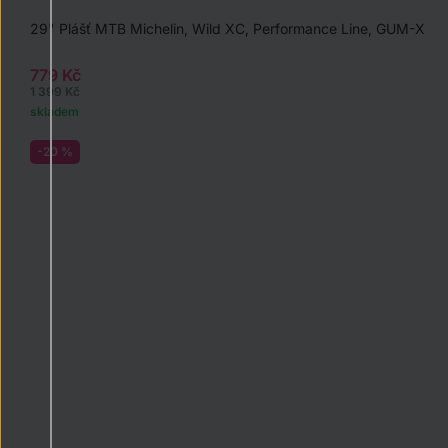
29" Plášť MTB Michelin, Wild XC, Performance Line, GUM-X
779 Kč
1 399 Kč
skladem
-20 %