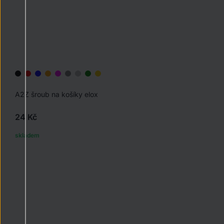
A2Z šroub na košíky elox
24 Kč
skladem