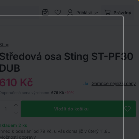
Přihlásit se
Prázdný
Sting
Středová osa Sting ST-PF30
DUB
610 Kč
Garance nejnižší ceny
Doporučená cena výrobcem:
676 Kč
-10%
Vložit do košíku
skladem 2
ks
Ihned k odeslání od 79 Kč, u vás doma již v úterý 11.8..
Možnosti dopravy