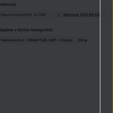
Stáhnout
Mapa kompatibility os DUB
Stáhnout (205.84 KB)
Najdete v těchto kategoriích
Hollowtech II + SRAM DUB, GXP + Campa
Sting