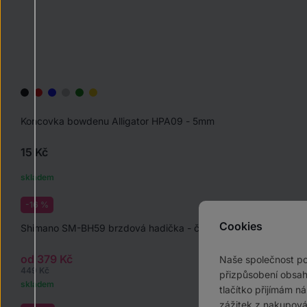
Koncovka bowdenu Alligator HPA09 - 5mm
15 Kč
skladem
-16 %
Cookies
Shimano SM-BH59 brzdová hadička - černá
od 379 Kč
Naše společnost p
449 Kč
přizpůsobení obsah
skladem
tlačítko přijímám n
zážitek z nakupová