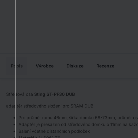
Popis
Výrobce
Diskuze
Recenze
Středová osa
Sting ST-PF30 DUB
adaptér středového složení pro SRAM DUB
Pro průměr rámu 46mm, šířka domku 68-73mm, průměr o
Adaptér je přesazen od středového domku o 11mm na každ
Balení včetně distančních podložek
Materiál:
Al 6061 T6