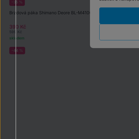
-35 %
Brzdová páka Shimano Deore BL-M4100
390 Kč
599 Kč
skladem
-44 %