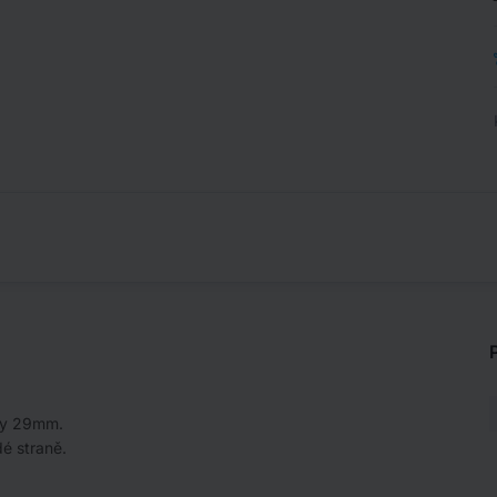
sy 29mm.
é straně.