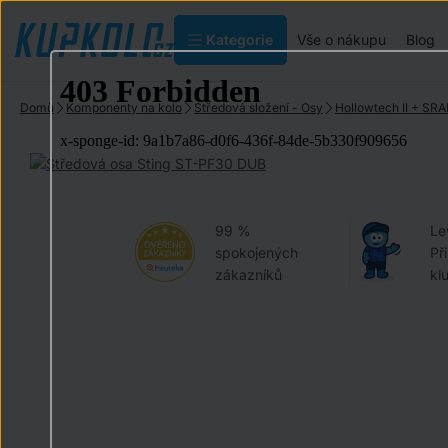
Kategorie
Vše o nákupu
Blog
Domů
Komponenty na kolo
Středová složení - Osy
Hollowtech II + S
99 %
Le
spokojených
Př
zákazníků
kl