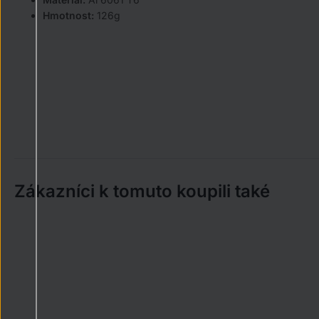
Hmotnost:
126g
Zákazníci k tomuto koupili také