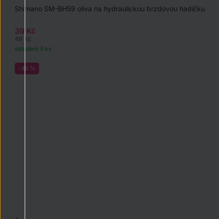
Shimano SM-BH59 oliva na hydraulickou brzdovou hadičku
39 Kč
49 Kč
skladem 5 ks
-45 %