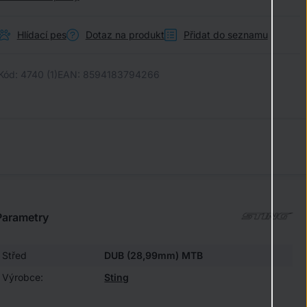
Hlídací pes
Dotaz na produkt
Přidat do seznamu
Kód:
4740 (1)
EAN:
8594183794266
Parametry
Střed
DUB (28,99mm) MTB
Výrobce:
Sting