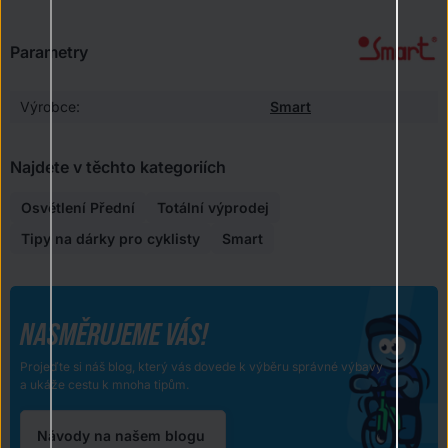
Parametry
Výrobce:
Smart
Najdete v těchto kategoriích
Osvětlení Přední
Totální výprodej
Tipy na dárky pro cyklisty
Smart
NASMĚRUJEME VÁS!
Projeďte si náš blog, který vás dovede k výběru správné výbavy
a ukáže cestu k mnoha tipům.
Návody na našem blogu