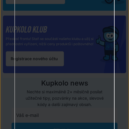
KUPKOLO KLUB
Přeskoč frontu! Staň se součástí našeho klubu a užij si
přednostní vyřízení, nižší ceny produktů i poštovného!
Registrace nového účtu
Kupkolo news
Nechte si maximálně 2× měsíčně posílat
užitečné tipy, pozvánky na akce, slevové
kódy a další zajímavý obsah.