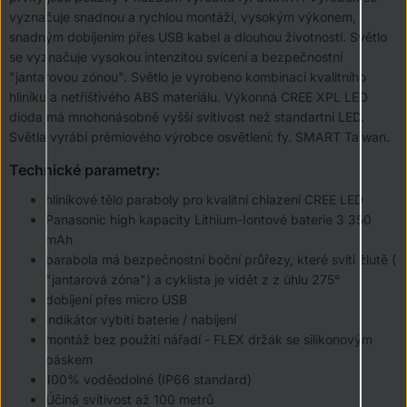
vyznačuje snadnou a rychlou montáží, vysokým výkonem,
snadným dobíjením přes USB kabel a dlouhou životností. Světlo
se vyznačuje vysokou intenzitou svícení a bezpečnostní
"jantarovou zónou". Světlo je vyrobeno kombinací kvalitního
hliníku a netříštivého ABS materiálu. Výkonná CREE XPL LED
dioda má mnohonásobně vyšší svítivost než standartní LED.
Světla vyrábí prémiového výrobce osvětlení: fy. SMART Taiwan.
Technické parametry:
hliníkové tělo paraboly pro kvalitní chlazení CREE LED
Panasonic high kapacity Lithium-Iontové baterie 3 350
mAh
parabola má bezpečnostní boční průřezy, které svítí žlutě (
"jantarová zóna") a cyklista je vidět z z úhlu 275°
dobíjení přes micro USB
indikátor vybití baterie / nabíjení
montáž bez použití nářadí - FLEX držák se silikonovým
páskem
100% voděodolné (IP66 standard)
Účiná svítivost až 100 metrů