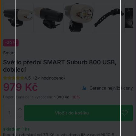
-30 %
Smart
Světlo přední SMART Suburb 800 USB,
dobíjecí
4.5
(2× hodnoceno)
979 Kč
Garance nejnižší ceny
Doporučená cena výrobcem:
1 390 Kč
-30%
Vložit do košíku
skladem 1
ks
Ihned k odeslání od 79 Kč, u vás doma již v pondělí 10.8..