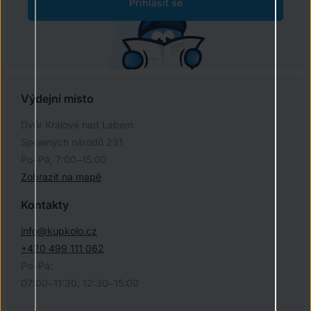
Přihlásit se
Výdejní místo
Dvůr Králové nad Labem
Spojených národů 231
Po–Pá, 7:00–15:00
Zobrazit na mapě
Kontakty
info@kupkolo.cz
+420 499 111 062
Po–Pá:
07:00–11:30; 12:30–15:00