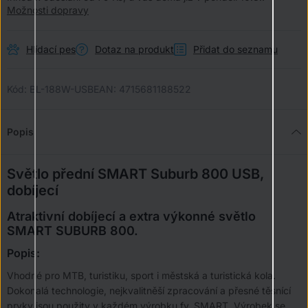
Možnosti dopravy
Hlídací pes
Dotaz na produkt
Přidat do seznamu
Kód:
BL-188W-USB
EAN:
4715681188522
Popis
Světlo přední SMART Suburb 800 USB,
dobíjecí
Atraktivní dobíjecí a extra výkonné světlo
SMART SUBURB 800
.
Popis:
Vhodné pro MTB, turistiku, sport i městská a turistická kola.
Dokonalá technologie, nejkvalitněší zpracování a přesné těsnící
prvky jsou použity v každém výrobku fy. SMART. Výrobek se