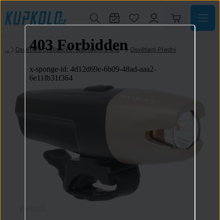
Osvětlení cyklistické, sportovní, a jiné
Osvětlení Přední