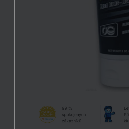
99 %
Le
spokojených
Př
zákazníků
kl