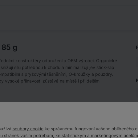
 85 g
předními konstruktéry odpružení a OEM výrobci. Organické
ižují sílu potřebnou k chodu a minimalizují jev stick-slip
ompatibilní s pryžovými těsněními, O-kroužky a pouzdry.
y vysoké přilnavosti zůstává na místě i při delším
e klíčový hladký chod. Bezpečné pro těsnění z NBR,
oužívá
soubory cookie
ke správnému fungování vašeho oblíbeného e
u stránek vašim potřebám, ke statistickým a marketingovým účelům.