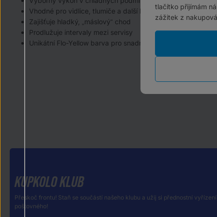
Výborný výkon v chladných podmínkách
tlačítko přijímám n
Vhodné pro vidlice, tlumiče a další hydraulické systémy
zážitek z nakupová
Zajišťuje hladký, „máslový“ chod
Prodlužuje intervaly mezi servisy
Unikátní Flo-Yellow barva pro snadnou identifikaci
KUPKOLO KLUB
Přeskoč frontu! Staň se součástí našeho klubu a užij si přednostní vyřízení
poštovného!