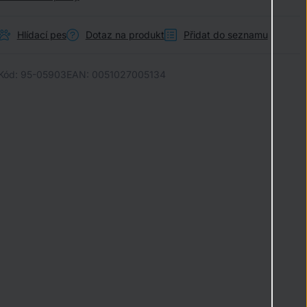
Hlídací pes
Dotaz na produkt
Přidat do seznamu
Kód:
95-05903
EAN:
0051027005134