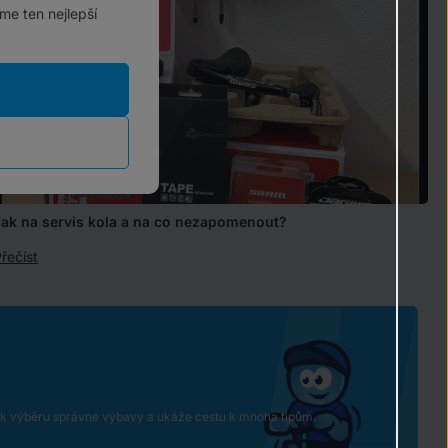
me ten nejlepší
Jak na servis kola a na co nezapomenout?
řečíst
e k výběru správné výbavy a ukáže cestu k mnoha tipům.