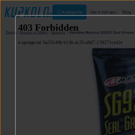
Kategorie
Vše o nákupu
Blog
Domů
Mazání a čištění
Vazelíny
Vazelina Maxima SG920 Seal Grease 