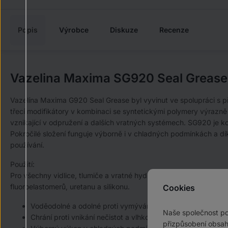
Popis
Výrobce
Diskuze
Recenze
Vazelina Maxima SG920 Seal Grease
Vazelína Maxima G920 Seal Grease byl vyvinut ve spolupráci s 
třecí modifikátory v kombinaci se syntetickými polymery výrazně sn
vznikající v odpružení a dalších vratných systémech. SG920 je k
Pokročilé složení funguje výborně i v chladných podmínkách a dík
používání.
Použití:
Pro všechny vidlice, tlumiče a vratné hydraulické systémy, kde j
fluoroelastomerů, uretanu a silikonu.
Cookies
Voděodolné a odolné proti vymývání
Naše společnost p
Chrání proti vnikání nečistot a vlhkosti
přizpůsobení obsah