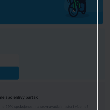
me spolehlivý parťák
e 99% spokojenosti na srovnávačích, historii více než