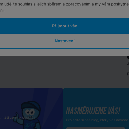
ám udělíte souhlas s jejich sběrem a zpracováním a my vám poskytne
ní.
Přijmout vše
Nastavení
P
NASMĚRUJEME VÁS!
, nižší ceny produktů i
Projeďte si náš blog, který vás doved