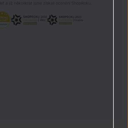
let a již několikrát jsme získali ocenění ShopRoku.