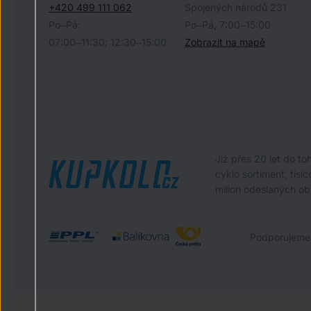
+420 499 111 062
Spojených národů 231
Po–Pá:
Po–Pá, 7:00–15:00
07:00–11:30; 12:30–15:00
Zobrazit na mapě
Již přes 20 let do t
cyklo sortiment, tis
milion odeslaných ob
Podporujeme