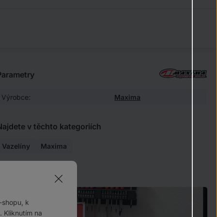
Parametry
Výrobce:
Maxima
Najdete v těchto kategoriích
Vazelíny
Maxima
Chcete vědět více?
-shopu, k
 Kliknutím na