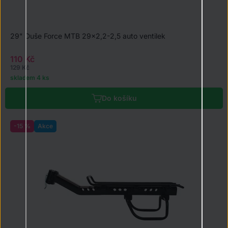
29" Duše Force MTB 29x2,2-2,5 auto ventilek
110 Kč
129 Kč
skladem 4 ks
Do košíku
-15 %
Akce