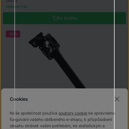
249 Kč
skladem 5 ks
Do košíku
-29 %
Cookies
Naše společnost používá
soubory cookie
ke správnému
fungování vašeho oblíbeného e-shopu, k přizpůsobení
Odpružená sedlovka SR Suntour SP25 - NCX - černá
obsahu stránek vašim potřebám, ke statistickým a