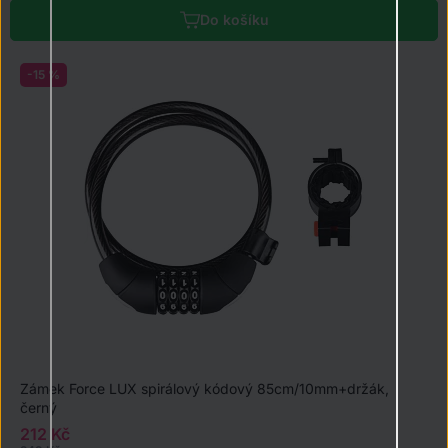
Do košíku
-15 %
Zámek Force LUX spirálový kódový 85cm/10mm+držák,
černý
212 Kč