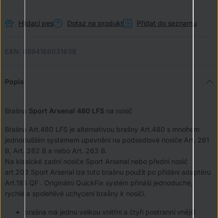
Hlídací pes
Dotaz na produkt
Přidat do seznamu
EAN:
8594166031838
Popis
Brašna
Sport Arsenal 480 LFS
na nosič
Brašna Art.480 LFS je alternativou brašny Art.480 s mnohem
jednodušším systémem upevnění na podsedlové nosiče Art. 261
B, Art. 262 B a nebo Art. 263 B.
Na klasické zadní nosiče Sport Arsenal nebo přední nosič
art.203 Sport Arsenal lze tuto brašnu použít po přidání adaptéru
Art.185 QF . Originální QuickFix systém přináší jednoduché,
rychlé a spolehlivé uchycení brašny k nosiči.
brašna má jednu velkou vnitřní a čtyři postranní vnější