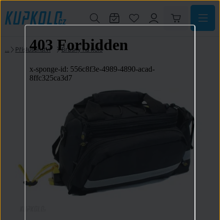
Příslušenství
Brašny na kolo