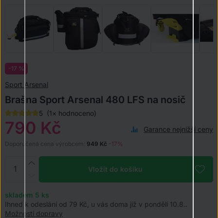
-17 %
Sport Arsenal
Brašna Sport Arsenal 480 LFS na nosič
5
(1× hodnoceno)
790 Kč
Garance nejnižší ceny
Doporučená cena výrobcem:
949 Kč
-17%
Vložit do košíku
skladem 5
ks
Ihned k odeslání od 79 Kč, u vás doma již v pondělí 10.8..
Možnosti dopravy