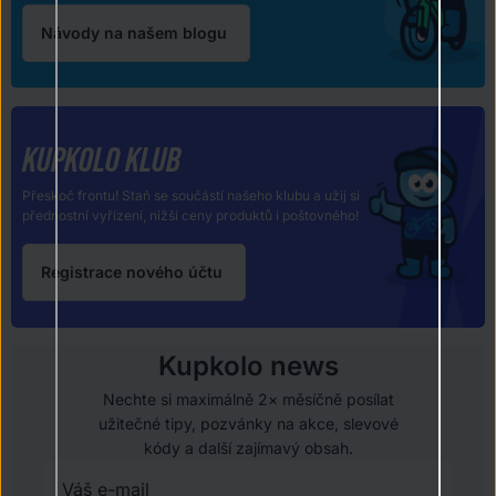
Návody na našem blogu
KUPKOLO KLUB
Přeskoč frontu! Staň se součástí našeho klubu a užij si
přednostní vyřízení, nižší ceny produktů i poštovného!
Registrace nového účtu
Kupkolo news
Nechte si maximálně 2× měsíčně posílat
užitečné tipy, pozvánky na akce, slevové
kódy a další zajímavý obsah.