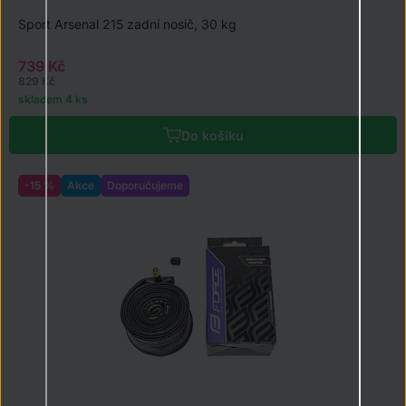
Sport Arsenal 215 zadní nosič, 30 kg
739 Kč
829 Kč
skladem 4 ks
Do košíku
-15 %
Akce
Doporučujeme