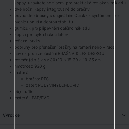
kapsy, uzavíratelné zipem, pro praktické rozložení nákladu
dvě boční kapsy integrované do brašny
pevné dno brašny s originálním QuickFix systémem pro
rychlé upnutí a dobrou stabilitu
gumicuk pro připevnění dalšího nákladu
kapsa pro cyklistickou láhev
reflexní prvky
popruhy pro přenášení brašny na rameni nebo v ruce
návlek proti znečištění BRAŠNA S LFS DESKOU
rozměr (d x š x v): 30+10 x 15-30 x 19-35 cm
hmotnost: 930 g
materiál:
brašna: PES
zátěr: POLYVINYLCHLORID
objem: 15 l
materiál: PAD/PVC
Výrobce