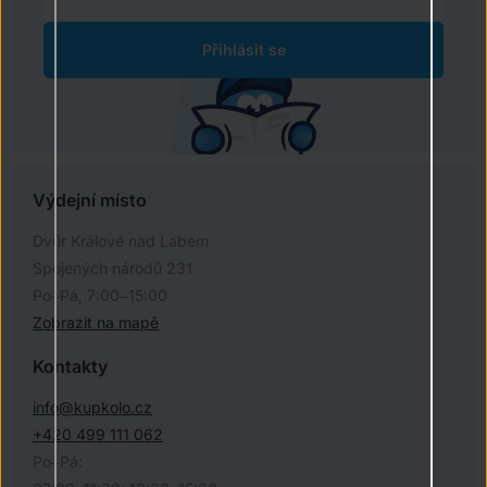
Přihlásit se
Výdejní místo
Dvůr Králové nad Labem
Spojených národů 231
Po–Pá, 7:00–15:00
Zobrazit na mapě
Kontakty
info@kupkolo.cz
+420 499 111 062
Po–Pá: