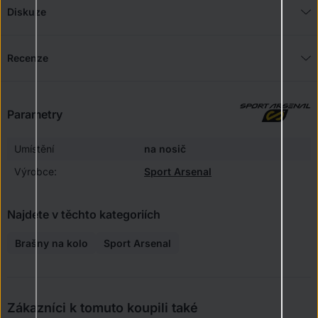
Diskuze
Recenze
Parametry
Umístění
na nosič
Výrobce:
Sport Arsenal
Najdete v těchto kategoriích
Brašny na kolo
Sport Arsenal
Zákazníci k tomuto koupili také