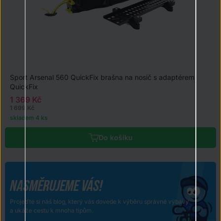
Sport Arsenal 560 QuickFix brašna na nosič s adaptérem
QuickFix
1 369 Kč
1 699 Kč
skladem 4 ks
Do košíku
NASMĚRUJEME VÁS!
Projeďte si náš blog, který vás dovede k výběru správné výbavy
a ukáže cestu k mnoha tipům.