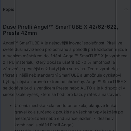
Popis
Duše Pirelli Angel™ SmarTUBE X 42/62-622,
Presta 42mm
Angel™ SmarTUBE X je nejnovější inovací společnosti Pirelli ve
světě duší navrženou pro ochranu a pohodlí při každodenní jízdě
a rychlém městském dojíždění. Angel™ SmarTUBE X je vyrobena
z TPU materiálu, který dokáže ušetřit až 70 % hmotnosti a
zároveň je pevnější než butyl jako surovina. Tento výrobek je
třikrát silnější než standardní SmarTUBE a umožňuje cyklistovi
být agilnější a zároveň extrémně chráněný. Angel™ SmarTUBE X
se dodává buď s ventilkem Presta nebo AUTO a je k dispozici v
široké škále výšek, které se hodí pro každý ráfek a nastavení.
Určení: městská kola, endurance kola, okrajově lehká
gravel kola (určeno k použití na všechna typy ježdění po
městě/dojíždění nebo endurance ježdění - ideálně v
kombinaci s plášti Pirelli Angel)