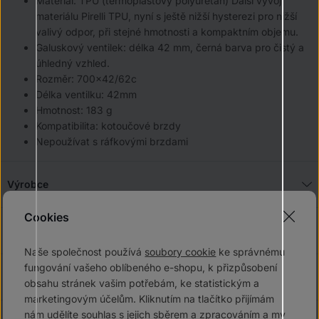
Materiál: TPU (termoplastový polyuretan) Další vývoj
materiálu Pirelli TPU, nyní s ještě nižší hysterezi pro nižší
valivý odpor, při stejné hmotnosti a kompaktním objemu.
Galuskový ventilek: délka 42 mm, černá barva pro čistý a
úhledný vzhled.
Rozměr: 700x42/62c
Délka ventilku: 42mm
Hmotnost: 183 g
Kompatibilita: kotoučové brzdy
Nepoužívat s ráfkovými brzdami
Výrobce
Cookies
Diskuze
Naše společnost používá
soubory cookie
ke správnému
fungování vašeho oblíbeného e-shopu, k přizpůsobení
Recenze
obsahu stránek vašim potřebám, ke statistickým a
marketingovým účelům. Kliknutím na tlačítko přijímám
nám udělíte souhlas s jejich sběrem a zpracováním a my