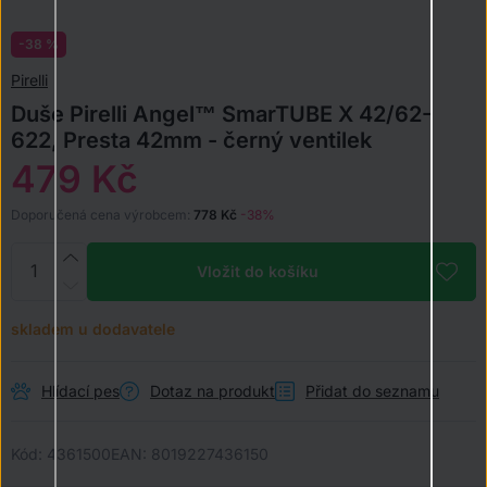
-38 %
Pirelli
Duše Pirelli Angel™ SmarTUBE X 42/62-
622, Presta 42mm - černý ventilek
479 Kč
Doporučená cena výrobcem:
778 Kč
-38%
Vložit do košíku
skladem u dodavatele
Hlídací pes
Dotaz na produkt
Přidat do seznamu
Kód:
4361500
EAN:
8019227436150