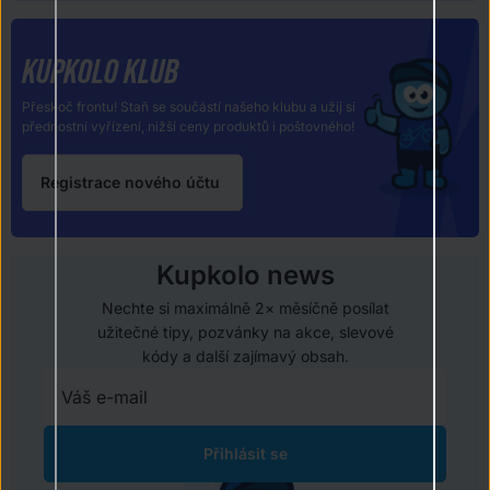
KUPKOLO KLUB
Přeskoč frontu! Staň se součástí našeho klubu a užij si
přednostní vyřízení, nižší ceny produktů i poštovného!
Registrace nového účtu
Kupkolo news
Nechte si maximálně 2× měsíčně posílat
užitečné tipy, pozvánky na akce, slevové
kódy a další zajímavý obsah.
Přihlásit se