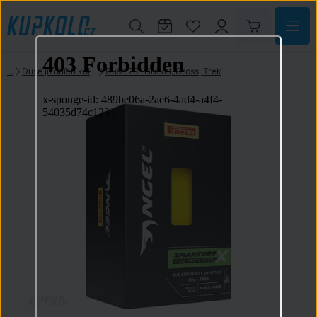
Duše jizdních kol
Duše 28" Gravel, Cross, Trek