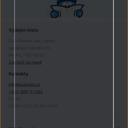
Výdejní místo
Dvůr Králové nad Labem
Spojených národů 231
Po–Pá, 7:00–15:00
Zobrazit na mapě
Kontakty
info@kupkolo.cz
+420 499 111 062
Po–Pá:
07:00–11:30; 12:30–15:00