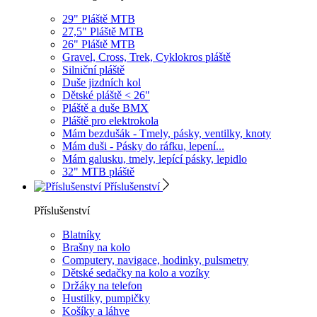
29" Pláště MTB
27,5" Pláště MTB
26" Pláště MTB
Gravel, Cross, Trek, Cyklokros pláště
Silniční pláště
Duše jizdních kol
Dětské pláště < 26"
Pláště a duše BMX
Pláště pro elektrokola
Mám bezdušák - Tmely, pásky, ventilky, knoty
Mám duši - Pásky do ráfku, lepení...
Mám galusku, tmely, lepící pásky, lepidlo
32" MTB pláště
Příslušenství
Příslušenství
Blatníky
Brašny na kolo
Computery, navigace, hodinky, pulsmetry
Dětské sedačky na kolo a vozíky
Držáky na telefon
Hustilky, pumpičky
Košíky a láhve