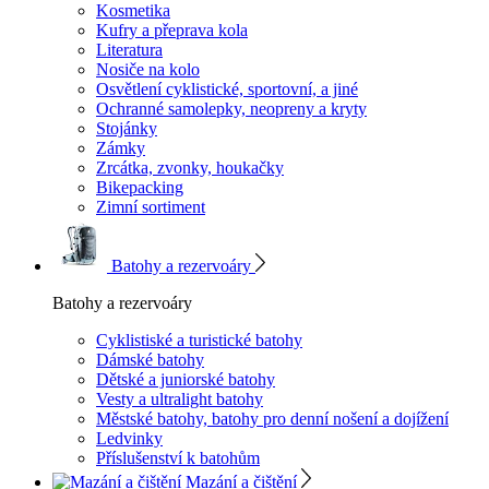
Kosmetika
Kufry a přeprava kola
Literatura
Nosiče na kolo
Osvětlení cyklistické, sportovní, a jiné
Ochranné samolepky, neopreny a kryty
Stojánky
Zámky
Zrcátka, zvonky, houkačky
Bikepacking
Zimní sortiment
Batohy a rezervoáry
Batohy a rezervoáry
Cyklistiské a turistické batohy
Dámské batohy
Dětské a juniorské batohy
Vesty a ultralight batohy
Městské batohy, batohy pro denní nošení a dojížení
Ledvinky
Příslušenství k batohům
Mazání a čištění