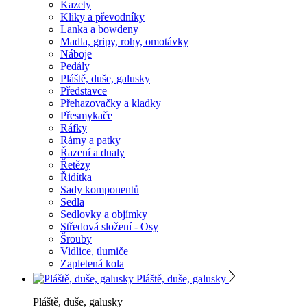
Kazety
Kliky a převodníky
Lanka a bowdeny
Madla, gripy, rohy, omotávky
Náboje
Pedály
Pláště, duše, galusky
Představce
Přehazovačky a kladky
Přesmykače
Ráfky
Rámy a patky
Řazení a dualy
Řetězy
Řidítka
Sady komponentů
Sedla
Sedlovky a objímky
Středová složení - Osy
Šrouby
Vidlice, tlumiče
Zapletená kola
Pláště, duše, galusky
Pláště, duše, galusky