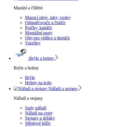
Mazání a čištění
Mazací oleje, tuky, vosky
Odmašťovače a čističe
Pračky, kartáče
Montážní pasty
Olej pro vidlice a tlumiče
Vazelíny
Brýle a helmy
Brýle a helmy
Brýle
Helmy na kolo
Nářadí a stojany
Nářadí a stojany
Sady nářadí
Nářadí na cesty
Stojany a držáky
Středové klíče