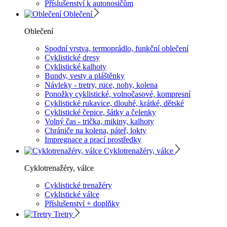
Příslušenství k autonosičům
Oblečení
Oblečení
Spodní vrstva, termoprádlo, funkční oblečení
Cyklistické dresy
Cyklistické kalhoty
Bundy, vesty a pláštěnky
Návleky - tretry, ruce, nohy, kolena
Ponožky cyklistické, volnočasové, kompresní
Cyklistické rukavice, dlouhé, krátké, dětské
Cyklistické čepice, šátky a čelenky
Volný čas - trička, mikiny, kalhoty
Chrániče na kolena, páteř, lokty
Impregnace a prací prostředky
Cyklotrenažéry, válce
Cyklotrenažéry, válce
Cyklistické trenažéry
Cyklistické válce
Příslušenství + doplňky
Tretry