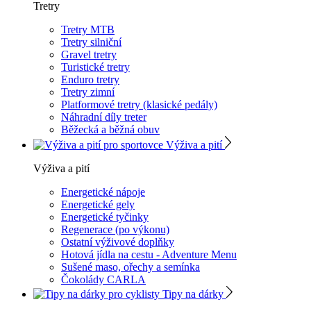
Tretry
Tretry MTB
Tretry silniční
Gravel tretry
Turistické tretry
Enduro tretry
Tretry zimní
Platformové tretry (klasické pedály)
Náhradní díly treter
Běžecká a běžná obuv
Výživa a pití
Výživa a pití
Energetické nápoje
Energetické gely
Energetické tyčinky
Regenerace (po výkonu)
Ostatní výživové doplňky
Hotová jídla na cestu - Adventure Menu
Sušené maso, ořechy a semínka
Čokolády CARLA
Tipy na dárky