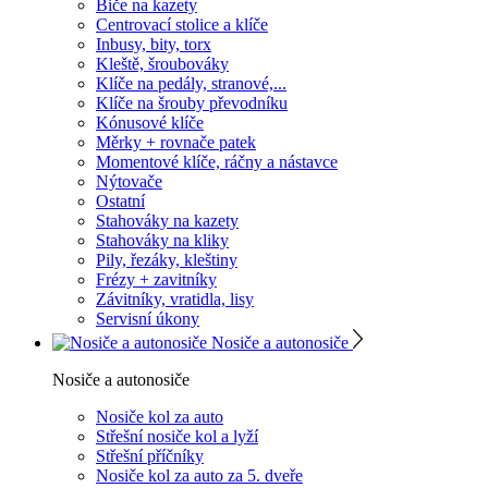
Biče na kazety
Centrovací stolice a klíče
Inbusy, bity, torx
Kleště, šroubováky
Klíče na pedály, stranové,...
Klíče na šrouby převodníku
Kónusové klíče
Měrky + rovnače patek
Momentové klíče, ráčny a nástavce
Nýtovače
Ostatní
Stahováky na kazety
Stahováky na kliky
Pily, řezáky, kleštiny
Frézy + zavitníky
Závitníky, vratidla, lisy
Servisní úkony
Nosiče a autonosiče
Nosiče a autonosiče
Nosiče kol za auto
Střešní nosiče kol a lyží
Střešní příčníky
Nosiče kol za auto za 5. dveře