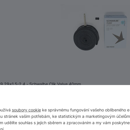
9 29x1,5-2,4 - Schwalbe Clik Valve 40mm
oužívá
soubory cookie
ke správnému fungování vašeho oblíbeného e
u stránek vašim potřebám, ke statistickým a marketingovým účelům.
ám udělíte souhlas s jejich sběrem a zpracováním a my vám poskytne
ní.