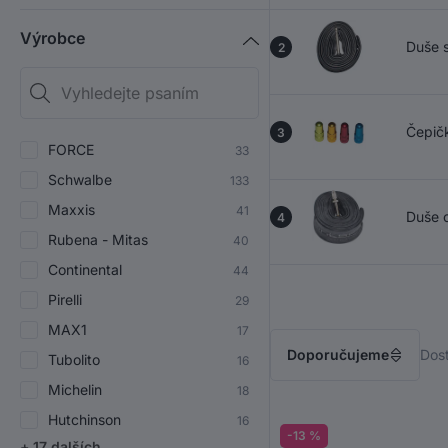
Výrobce
Duše s
2
Čepičk
3
FORCE
33
Schwalbe
133
Maxxis
41
Duše 
4
Rubena - Mitas
40
Continental
44
Pirelli
29
MAX1
17
Doporučujeme
Dos
Tubolito
16
Michelin
18
Hutchinson
16
-13 %
+
17
dalších