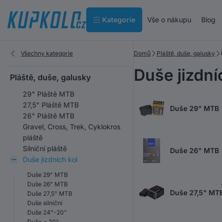
Kategorie
Vše o nákupu
Blog
Všechny kategorie
Domů
Pláště, duše, galusky
Duše jizdní
Pláště, duše, galusky
29" Pláště MTB
27,5" Pláště MTB
Duše 29" MTB
26" Pláště MTB
Gravel, Cross, Trek, Cyklokros
pláště
Silniční pláště
Duše 26" MTB
Duše jizdních kol
Duše 29" MTB
Duše 26" MTB
Duše 27,5" MT
Duše 27,5" MTB
Duše silniční
Duše 24"-20"
Duše < 20"