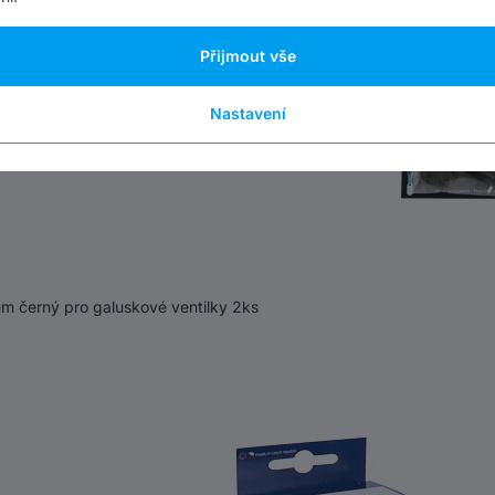
Přijmout vše
Nastavení
 černý pro galuskové ventilky 2ks