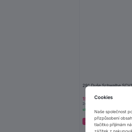
29" Duše Schwalbe SCV1
Cookies
159 Kč
249 Kč
skladem 8 ks
Naše společnost p
přizpůsobení obsah
-24 %
Akce
tlačítko přijímám n
zážitek z nakupová