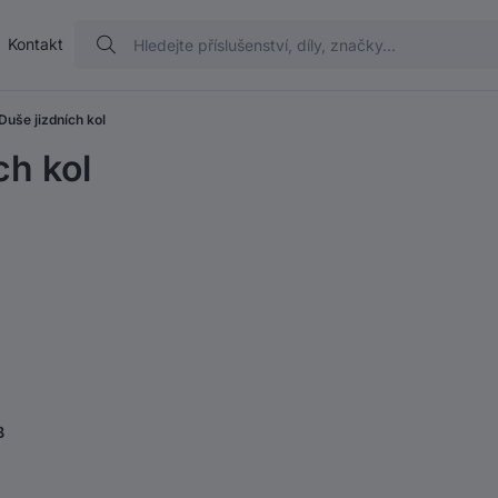
Kontakt
Duše jizdních kol
ch kol
B