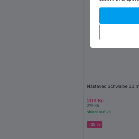
Nástavec Schwalbe 30 mm
209 Kč
275 Kč
skladem 6 ks
-28 %