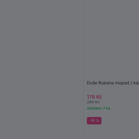
Duše Rubena moped / kára
179 Kč
249 Kč
skladem 7 ks
-15 %