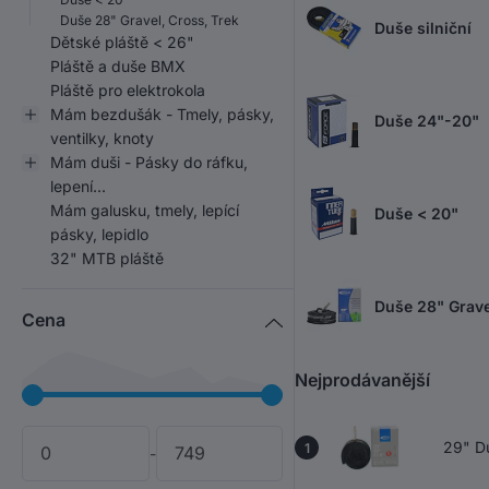
Duše 28" Gravel, Cross, Trek
Duše silniční
Dětské pláště < 26"
Pláště a duše BMX
Pláště pro elektrokola
Mám bezdušák - Tmely, pásky,
Duše 24"-20"
ventilky, knoty
Mám duši - Pásky do ráfku,
lepení...
Mám galusku, tmely, lepící
Duše < 20"
pásky, lepidlo
32" MTB pláště
Duše 28" Grave
Cena
Nejprodávanější
29" D
1
-