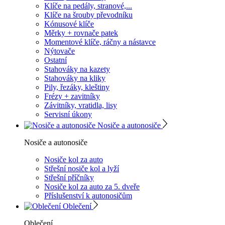
Klíče na pedály, stranové,...
Klíče na šrouby převodníku
Kónusové klíče
Měrky + rovnače patek
Momentové klíče, ráčny a nástavce
Nýtovače
Ostatní
Stahováky na kazety
Stahováky na kliky
Pily, řezáky, kleštiny
Frézy + zavitníky
Závitníky, vratidla, lisy
Servisní úkony
Nosiče a autonosiče
Nosiče a autonosiče
Nosiče kol za auto
Střešní nosiče kol a lyží
Střešní příčníky
Nosiče kol za auto za 5. dveře
Příslušenství k autonosičům
Oblečení
Oblečení