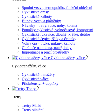
Spodní vrstva, termoprádlo, funkční oblečení
Cyklistické dresy
Cyklistické kalhoty
Bundy, vesty a pláštěnky
Návleky - tretry, ruce, nohy, kolena
Ponožky cyklistické, volnočasové, kompresní
Cyklistické rukavice, dlouhé, krátké, dětské
Cyklistické čepice, šátky a čelenky
Volný čas - trička, mikiny, kalhoty
Chrániče na kolena, páteř, lokty
Impregnace a prací prostředky
Cyklotrenažéry, válce
Cyklotrenažéry, válce
Cyklistické trenažéry
Cyklistické válce
Příslušenství + doplňky
Tretry
Tretry
Tretry MTB
Tretry silniční