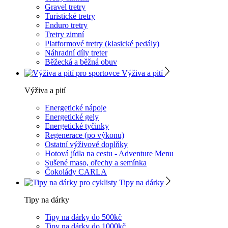
Gravel tretry
Turistické tretry
Enduro tretry
Tretry zimní
Platformové tretry (klasické pedály)
Náhradní díly treter
Běžecká a běžná obuv
Výživa a pití
Výživa a pití
Energetické nápoje
Energetické gely
Energetické tyčinky
Regenerace (po výkonu)
Ostatní výživové doplňky
Hotová jídla na cestu - Adventure Menu
Sušené maso, ořechy a semínka
Čokolády CARLA
Tipy na dárky
Tipy na dárky
Tipy na dárky do 500kč
Tipy na dárky do 1000kč