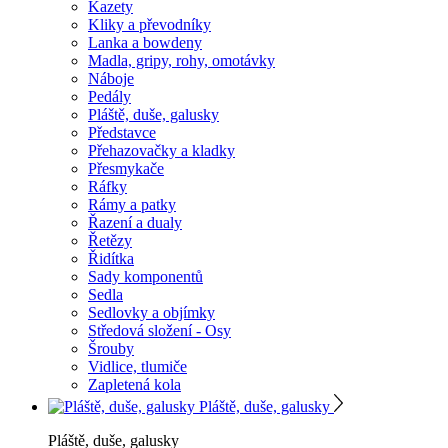
Kazety
Kliky a převodníky
Lanka a bowdeny
Madla, gripy, rohy, omotávky
Náboje
Pedály
Pláště, duše, galusky
Představce
Přehazovačky a kladky
Přesmykače
Ráfky
Rámy a patky
Řazení a dualy
Řetězy
Řidítka
Sady komponentů
Sedla
Sedlovky a objímky
Středová složení - Osy
Šrouby
Vidlice, tlumiče
Zapletená kola
Pláště, duše, galusky
Pláště, duše, galusky