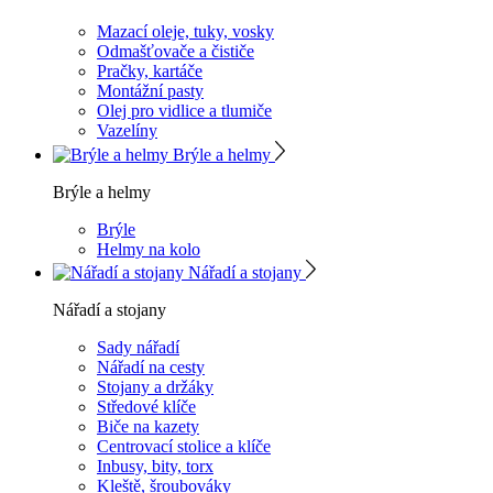
Mazací oleje, tuky, vosky
Odmašťovače a čističe
Pračky, kartáče
Montážní pasty
Olej pro vidlice a tlumiče
Vazelíny
Brýle a helmy
Brýle a helmy
Brýle
Helmy na kolo
Nářadí a stojany
Nářadí a stojany
Sady nářadí
Nářadí na cesty
Stojany a držáky
Středové klíče
Biče na kazety
Centrovací stolice a klíče
Inbusy, bity, torx
Kleště, šroubováky