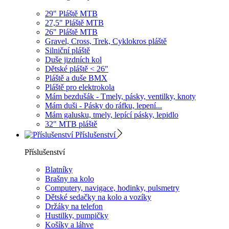
29" Pláště MTB
27,5" Pláště MTB
26" Pláště MTB
Gravel, Cross, Trek, Cyklokros pláště
Silniční pláště
Duše jizdních kol
Dětské pláště < 26"
Pláště a duše BMX
Pláště pro elektrokola
Mám bezdušák - Tmely, pásky, ventilky, knoty
Mám duši - Pásky do ráfku, lepení...
Mám galusku, tmely, lepící pásky, lepidlo
32" MTB pláště
Příslušenství
Příslušenství
Blatníky
Brašny na kolo
Computery, navigace, hodinky, pulsmetry
Dětské sedačky na kolo a vozíky
Držáky na telefon
Hustilky, pumpičky
Košíky a láhve