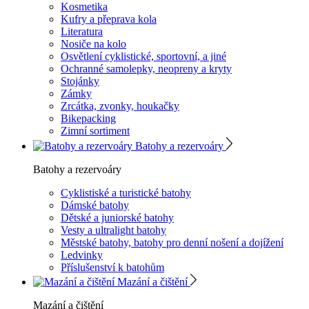
Kosmetika
Kufry a přeprava kola
Literatura
Nosiče na kolo
Osvětlení cyklistické, sportovní, a jiné
Ochranné samolepky, neopreny a kryty
Stojánky
Zámky
Zrcátka, zvonky, houkačky
Bikepacking
Zimní sortiment
Batohy a rezervoáry
Batohy a rezervoáry
Cyklistiské a turistické batohy
Dámské batohy
Dětské a juniorské batohy
Vesty a ultralight batohy
Městské batohy, batohy pro denní nošení a dojížení
Ledvinky
Příslušenství k batohům
Mazání a čištění
Mazání a čištění